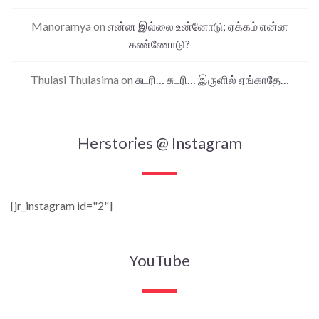
Manoramya
on
என்ன இல்லை உன்னோடு; ஏக்கம் என்ன
கண்ணோடு?
Thulasi Thulasima
on
சுடரி… சுடரி… இருளில் ஏங்காதே…
Herstories @ Instagram
[jr_instagram id="2"]
YouTube