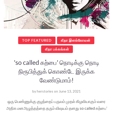
TOP FEATURED
கீதா இளங்கோவன்
கீதா பக்கங்கள்
'so called கற்பை' நொடிக்கு நொடி
நிரூபித்துக் கொண்டே இருக்க
வேண்டுமாம்!
by
herstories
on
June 13, 2021
ஒரு பெண்ணுக்கு குழந்தைப் பருவம் முதல் கிழவியாகும் வரை
அதிக மனஅழுத்தத்தை தரும் விஷயம் தனது so called கற்பை’