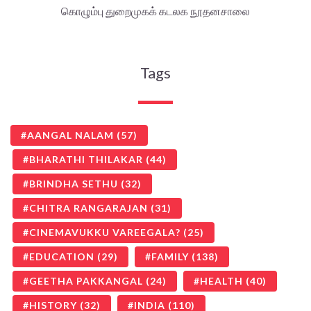
கொழும்பு துறைமுகக் கடலக நூதனசாலை
Tags
AANGAL NALAM
(57)
BHARATHI THILAKAR
(44)
BRINDHA SETHU
(32)
CHITRA RANGARAJAN
(31)
CINEMAVUKKU VAREEGALA?
(25)
EDUCATION
(29)
FAMILY
(138)
GEETHA PAKKANGAL
(24)
HEALTH
(40)
HISTORY
(32)
INDIA
(110)