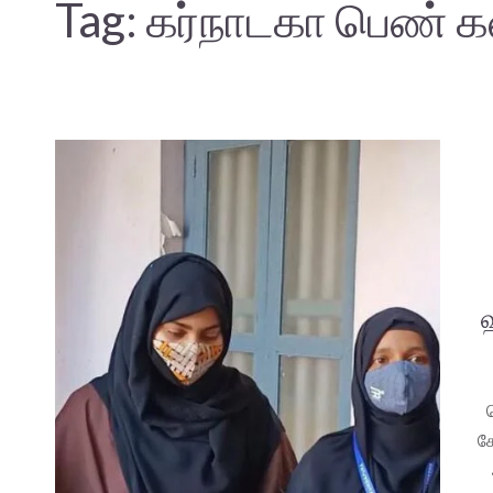
Tag:
கர்நாடகா பெண் க
க