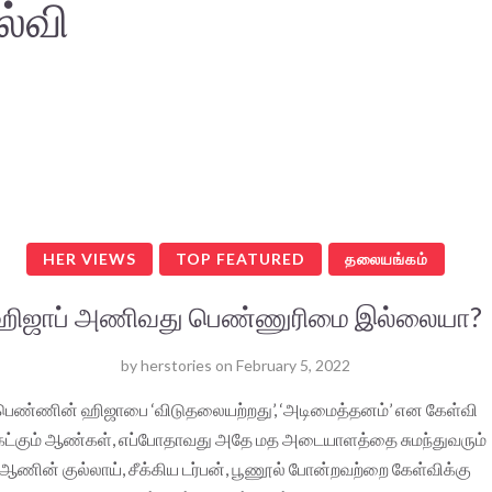
ல்வி
HER VIEWS
TOP FEATURED
தலையங்கம்
ஹிஜாப் அணிவது பெண்ணுரிமை இல்லையா?
by
herstories
on
February 5, 2022
பெண்ணின் ஹிஜாபை ‘விடுதலையற்றது’, ‘அடிமைத்தனம்’ என கேள்வி
ேட்கும் ஆண்கள், எப்போதாவது அதே மத அடையாளத்தை சுமந்துவரும்
ஆணின் குல்லாய், சீக்கிய டர்பன், பூணூல் போன்றவற்றை கேள்விக்கு