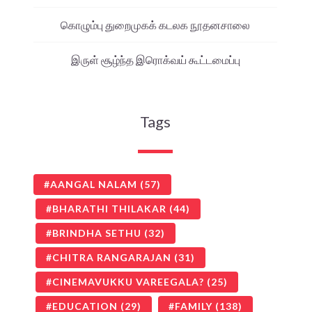
கொழும்பு துறைமுகக் கடலக நூதனசாலை
இருள் சூழ்ந்த இரொக்வய் கூட்டமைப்பு
Tags
AANGAL NALAM
(57)
BHARATHI THILAKAR
(44)
BRINDHA SETHU
(32)
CHITRA RANGARAJAN
(31)
CINEMAVUKKU VAREEGALA?
(25)
EDUCATION
(29)
FAMILY
(138)