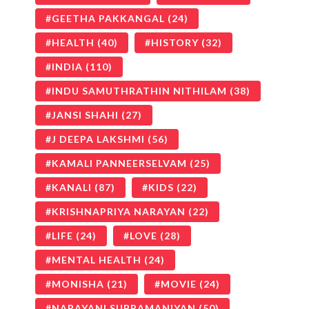
GEETHA PAKKANGAL
(24)
HEALTH
(40)
HISTORY
(32)
INDIA
(110)
INDU SAMUTHRATHIN NITHILAM
(38)
JANSI SHAHI
(27)
J DEEPA LAKSHMI
(56)
KAMALI PANNEERSELVAM
(25)
KANALI
(87)
KIDS
(22)
KRISHNAPRIYA NARAYAN
(22)
LIFE
(24)
LOVE
(28)
MENTAL HEALTH
(24)
MONISHA
(21)
MOVIE
(24)
NARAYANI SUBRAMANIYAN
(50)