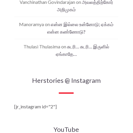
Vanchinathan Govindarajan
on
அவலத்திற்கோர்
அறிமுகம்
Manoramya
on
என்ன இல்லை உன்னோடு; ஏக்கம்
என்ன கண்ணோடு?
Thulasi Thulasima
on
சுடரி… சுடரி… இருளில்
ஏங்காதே…
Herstories @ Instagram
[jr_instagram id="2"]
YouTube