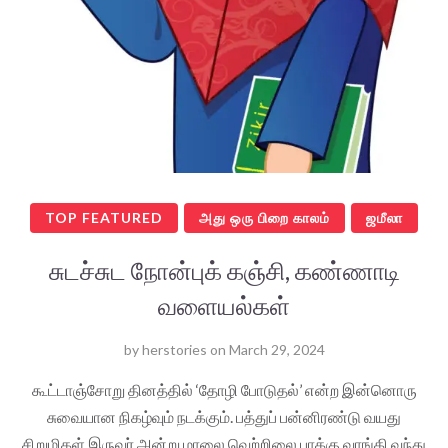
TOP FEATURED
அது ஒரு பிறை காலம்
ஜமீலா
சுடச்சுட நோன்புக் கஞ்சி, கண்ணாடி
வளையல்கள்
by
herstories
on
March 29, 2024
கூட்டாஞ்சோறு தினத்தில் ‘தோழி போடுதல்’ என்ற இன்னொரு
சுவையான நிகழ்வும் நடக்கும். பத்துப் பன்னிரண்டு வயது
சிறுமிகள் இருவர் அன்று மாலை வெற்றிலை பாக்கு வாங்கி வந்து