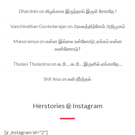
Dharshini
on
கிழக்காக இருந்தால் இருள் சேராதே !
Vanchinathan Govindarajan
on
அவலத்திற்கோர் அறிமுகம்
Manoramya
on
என்ன இல்லை உன்னோடு; ஏக்கம் என்ன
கண்ணோடு?
Thulasi Thulasima
on
சுடரி… சுடரி… இருளில் ஏங்காதே…
Shif Ana
on
கலி தீர்த்தல்
Herstories @ Instagram
[jr_instagram id="2"]