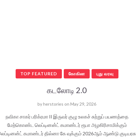
TOP FEATURED
கோகிலா
புது வரவு
கடலோடி 2.0
by
herstories
on
May 29, 2026
நவிகா சாகர் பரிக்ரமா II இருவர் குழு உலகச் சுற்றுப் பயணத்தை
மேற்கொண்ட லெப்டினன்ட் கமாண்டர் ரூபா அழகிரிசாமிக்கும்
லெப்டினன்ட் கமாண்டர் தில்னா கே வுக்கும் 2026ஆம் ஆண்டு குடியரசு