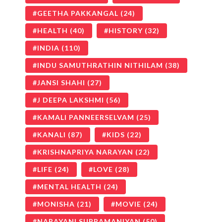
GEETHA PAKKANGAL
(24)
HEALTH
(40)
HISTORY
(32)
INDIA
(110)
INDU SAMUTHRATHIN NITHILAM
(38)
JANSI SHAHI
(27)
J DEEPA LAKSHMI
(56)
KAMALI PANNEERSELVAM
(25)
KANALI
(87)
KIDS
(22)
KRISHNAPRIYA NARAYAN
(22)
LIFE
(24)
LOVE
(28)
MENTAL HEALTH
(24)
MONISHA
(21)
MOVIE
(24)
NARAYANI SUBRAMANIYAN
(50)