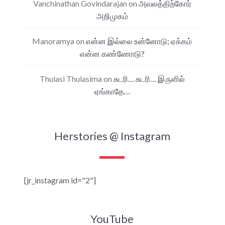
Vanchinathan Govindarajan
on
அவலத்திற்கோர்
அறிமுகம்
Manoramya
on
என்ன இல்லை உன்னோடு; ஏக்கம்
என்ன கண்ணோடு?
Thulasi Thulasima
on
சுடரி… சுடரி… இருளில்
ஏங்காதே…
Herstories @ Instagram
[jr_instagram id="2"]
YouTube