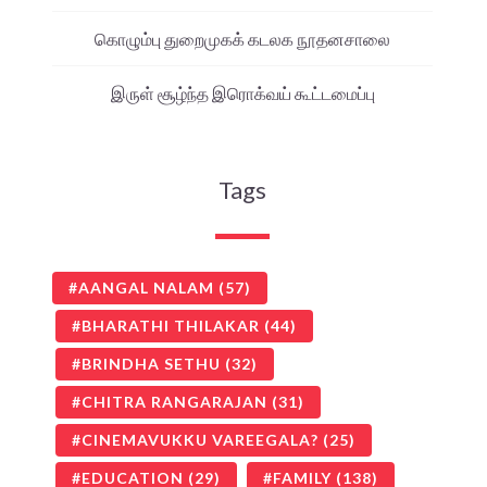
கொழும்பு துறைமுகக் கடலக நூதனசாலை
இருள் சூழ்ந்த இரொக்வய் கூட்டமைப்பு
Tags
AANGAL NALAM
(57)
BHARATHI THILAKAR
(44)
BRINDHA SETHU
(32)
CHITRA RANGARAJAN
(31)
CINEMAVUKKU VAREEGALA?
(25)
EDUCATION
(29)
FAMILY
(138)