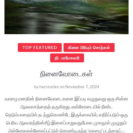
TOP FEATURED
கிளை பிரியும் சொற்கள்
தி. பரமேசுவரி
நினைவோடைகள்
by
herstories
on
November 7, 2024
வாழை மனதின் நினைவோடைகளை இப்படி எழுதுவது ஒரு சின்ன
ஆசுவாசத்தைத் தருகிறது. வங்கோடையில் நீண்ட
நெடும்பாதையில் நடந்துகொண்டே இருக்கையில், எதிர்ப்படும் ஒரு
பெரிய ஆலமரத்தின்கீழ் இளைப்பாறுவதுபோல. முகநூல் முழுதும்
அல்லோலகல்லோலப்பட்டுக் கொண்டிருந்த ‘வாழை’ படத்தைப்…