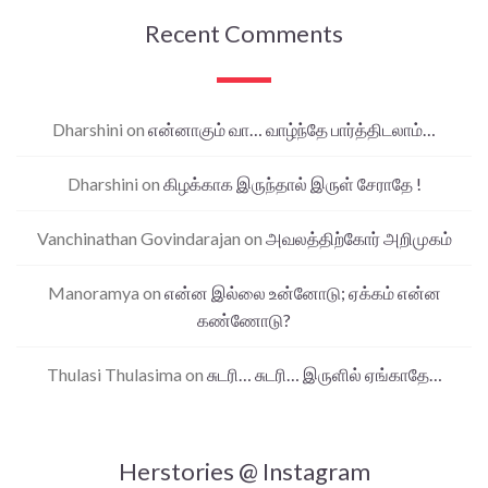
Recent Comments
Dharshini
on
என்னாகும் வா… வாழ்ந்தே பார்த்திடலாம்…
Dharshini
on
கிழக்காக இருந்தால் இருள் சேராதே !
Vanchinathan Govindarajan
on
அவலத்திற்கோர் அறிமுகம்
Manoramya
on
என்ன இல்லை உன்னோடு; ஏக்கம் என்ன
கண்ணோடு?
Thulasi Thulasima
on
சுடரி… சுடரி… இருளில் ஏங்காதே…
Herstories @ Instagram