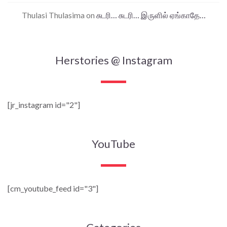
Thulasi Thulasima
on
சுடரி… சுடரி… இருளில் ஏங்காதே…
Herstories @ Instagram
[jr_instagram id="2"]
YouTube
[cm_youtube_feed id="3"]