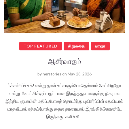
TOP FEATURED
சிறுகதை
மாஷா
ஆசீர்வாதம்
by
herstories
on
May 28, 2026
ப்ச்சக்! ப்ச்சக்! என்று தான் உட்காரும்போதெல்லாம் கேட்கிறதோ
என்று மீனாட்சிக்குப் பதட்டமாக இருந்தது. டாலருக்கு நிகரான
இந்திய ரூபாயின் மதிப்புபோலத் தொடர்ந்து புவிஈர்ப்பின் உதவியால்
மாதவிடாய் ரத்தப்போக்கு தைல தாரையாய் இறங்கிக்கொண்டே
இருந்தது. கவிச்சி…