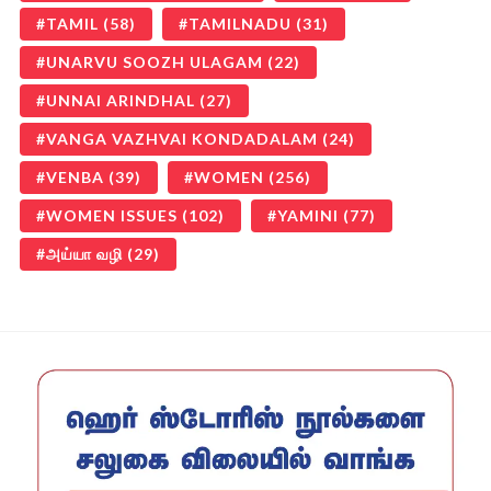
TAMIL
(58)
TAMILNADU
(31)
UNARVU SOOZH ULAGAM
(22)
UNNAI ARINDHAL
(27)
VANGA VAZHVAI KONDADALAM
(24)
VENBA
(39)
WOMEN
(256)
WOMEN ISSUES
(102)
YAMINI
(77)
அய்யா வழி
(29)