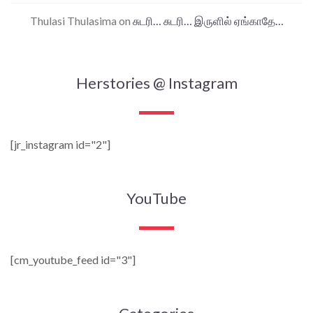
Thulasi Thulasima
on
சுடரி… சுடரி… இருளில் ஏங்காதே…
Herstories @ Instagram
[jr_instagram id="2"]
YouTube
[cm_youtube_feed id="3"]