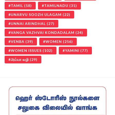
TAMIL
(58)
TAMILNADU
(31)
UNARVU SOOZH ULAGAM
(22)
UNNAI ARINDHAL
(27)
VANGA VAZHVAI KONDADALAM
(24)
VENBA
(39)
WOMEN
(256)
WOMEN ISSUES
(102)
YAMINI
(77)
அய்யா வழி
(29)