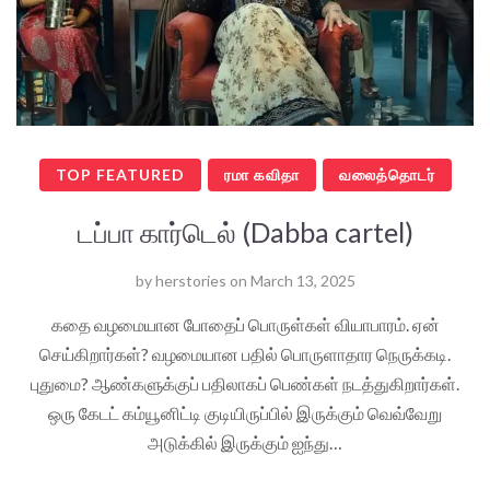
TOP FEATURED
ரமா கவிதா
வலைத்தொடர்
டப்பா கார்டெல் (Dabba cartel)
by
herstories
on
March 13, 2025
கதை வழமையான போதைப் பொருள்கள் வியாபாரம். ஏன்
செய்கிறார்கள்? வழமையான பதில் பொருளாதார நெருக்கடி.
புதுமை? ஆண்களுக்குப் பதிலாகப் பெண்கள் நடத்துகிறார்கள்.
ஒரு கேடட் கம்யூனிட்டி குடியிருப்பில் இருக்கும் வெவ்வேறு
அடுக்கில் இருக்கும் ஐந்து…