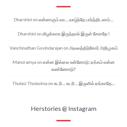
Dharshini
on
என்னாகும் வா… வாழ்ந்தே பார்த்திடலாம்…
Dharshini
on
கிழக்காக இருந்தால் இருள் சேராதே !
Vanchinathan Govindarajan
on
அவலத்திற்கோர் அறிமுகம்
Manoramya
on
என்ன இல்லை உன்னோடு; ஏக்கம் என்ன
கண்ணோடு?
Thulasi Thulasima
on
சுடரி… சுடரி… இருளில் ஏங்காதே…
Herstories @ Instagram