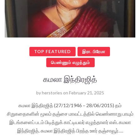
TOP FEATURED
இரா. பிரேமா
பெண்ணும் எழுத்தும்
கமலா இந்திரஜித்
by
herstories
on
February 21, 2025
கமலா இந்திரஜித் (27/12/1946 – 28/06/2015) தம்
சிறுகதைகளின் மூலம் தஞ்சை மாவட்டத்தில் வெண்ணாறு பாயும்
இடங்களைப் படம் பிடித்துக் காட்டியவர் எழுத்தாளர் எஸ். கமலா
இந்திரஜித். கமலா இந்திரஜித் பிறந்த ஊர் தஞ்சாவூர்….