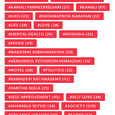
KAMALI PANNEERSELVAM
(25)
KANALI
(87)
KIDS
(22)
KRISHNAPRIYA NARAYAN
(22)
LIFE
(24)
LOVE
(28)
MENTAL HEALTH
(24)
MONISHA
(21)
MOVIE
(24)
NARAYANI SUBRAMANIYAN
(50)
NENJUKKUL PEITHIDUM MAMAZHAI
(31)
NOVEL
(68)
POLITICS
(22)
RAMADEVI RATHNASAMY
(51)
SANTHA SEELA
(21)
SELF IMPROVEMENT
(41)
SELF LOVE
(34)
SHARMILA SEYYID
(24)
SOCIETY
(239)
SRILANKA HISTORY
(30)
STORY
(54)