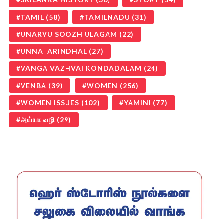
TAMIL
(58)
TAMILNADU
(31)
UNARVU SOOZH ULAGAM
(22)
UNNAI ARINDHAL
(27)
VANGA VAZHVAI KONDADALAM
(24)
VENBA
(39)
WOMEN
(256)
WOMEN ISSUES
(102)
YAMINI
(77)
அய்யா வழி
(29)