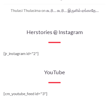
Thulasi Thulasima
on
சுடரி… சுடரி… இருளில் ஏங்காதே…
Herstories @ Instagram
[jr_instagram id="2"]
YouTube
[cm_youtube_feed id="3"]