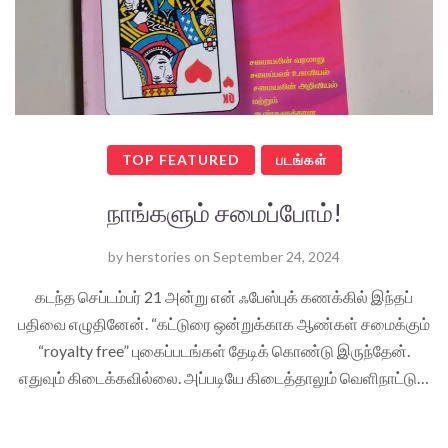
TOP FEATURED
படங்கள்
நாங்களும் சமைப்போம்!
by
herstories
on
September 24, 2024
கடந்த செப்டம்பர் 21 அன்று என் ஃபேஸ்புக் கணக்கில் இந்தப்
பதிவை எழுதினேன். “கட்டுரை ஒன்றுக்காக ஆண்கள் சமைக்கும்
“royalty free” புகைப்படங்கள் தேடிக் கொண்டு இருந்தேன்.
எதுவும் கிடைக்கவில்லை. அப்படியே கிடைத்தாலும் வெளிநாட்டு…