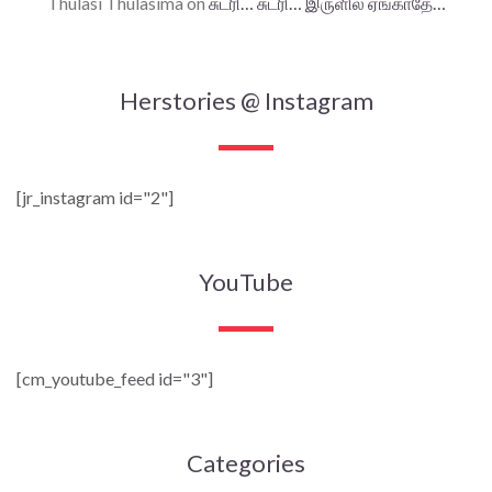
Thulasi Thulasima
on
சுடரி… சுடரி… இருளில் ஏங்காதே…
Herstories @ Instagram
[jr_instagram id="2"]
YouTube
[cm_youtube_feed id="3"]
Categories