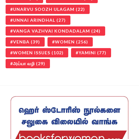
UNARVU SOOZH ULAGAM
(22)
UNNAI ARINDHAL
(27)
VANGA VAZHVAI KONDADALAM
(24)
VENBA
(39)
WOMEN
(256)
WOMEN ISSUES
(102)
YAMINI
(77)
அய்யா வழி
(29)