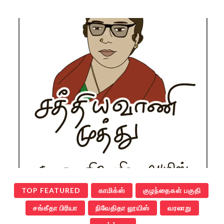
TOP FEATURED
காமிக்ஸ்
குழந்தைகள் பகுதி
சங்கீதா பிரியா
நிவேதிதா லூயிஸ்
வரலாறு