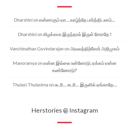
Dharshini
on
என்னாகும் வா… வாழ்ந்தே பார்த்திடலாம்…
Dharshini
on
கிழக்காக இருந்தால் இருள் சேராதே !
Vanchinathan Govindarajan
on
அவலத்திற்கோர் அறிமுகம்
Manoramya
on
என்ன இல்லை உன்னோடு; ஏக்கம் என்ன
கண்ணோடு?
Thulasi Thulasima
on
சுடரி… சுடரி… இருளில் ஏங்காதே…
Herstories @ Instagram