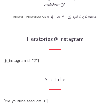
கண்ணோடு?
Thulasi Thulasima
on
சுடரி… சுடரி… இருளில் ஏங்காதே…
Herstories @ Instagram
[jr_instagram id="2"]
YouTube
[cm_youtube_feed id="3"]