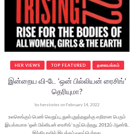
HER VIEWS
TOP FEATURED
தலையங்கம்
இன்றைய வி-டே 'ஒன் பில்லியன் ரைசிங்'
தெரியுமா?
by
herstories
on
February 14, 2022
உலகெங்கும் பெண் வெறுப்பு, துன்புறுத்தலுக்கு எதிரான பெரும்
இயக்கமாக ‘ஒன் பில்லியன் ரைசிங்’ உருப்பெற்றது. 2012ம் ஆண்டே
இந்தியாவில் இயக்கம் வலுப்பெற்றது.