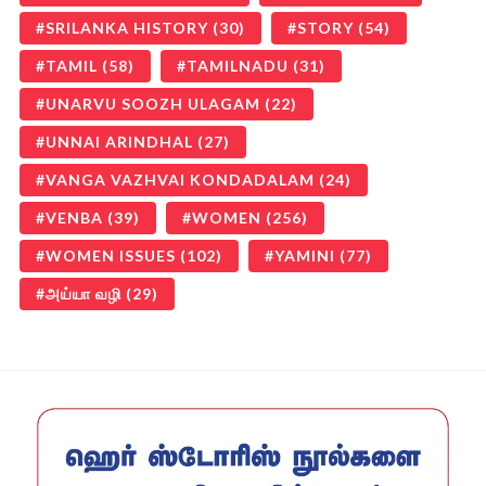
SRILANKA HISTORY
(30)
STORY
(54)
TAMIL
(58)
TAMILNADU
(31)
UNARVU SOOZH ULAGAM
(22)
UNNAI ARINDHAL
(27)
VANGA VAZHVAI KONDADALAM
(24)
VENBA
(39)
WOMEN
(256)
WOMEN ISSUES
(102)
YAMINI
(77)
அய்யா வழி
(29)