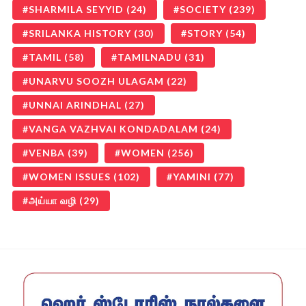
SHARMILA SEYYID
(24)
SOCIETY
(239)
SRILANKA HISTORY
(30)
STORY
(54)
TAMIL
(58)
TAMILNADU
(31)
UNARVU SOOZH ULAGAM
(22)
UNNAI ARINDHAL
(27)
VANGA VAZHVAI KONDADALAM
(24)
VENBA
(39)
WOMEN
(256)
WOMEN ISSUES
(102)
YAMINI
(77)
அய்யா வழி
(29)