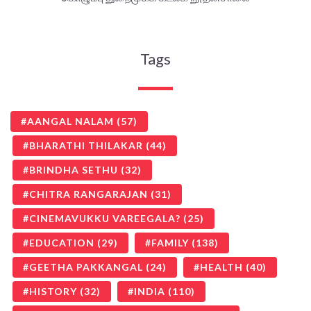
Tags
AANGAL NALAM
(57)
BHARATHI THILAKAR
(44)
BRINDHA SETHU
(32)
CHITRA RANGARAJAN
(31)
CINEMAVUKKU VAREEGALA?
(25)
EDUCATION
(29)
FAMILY
(138)
GEETHA PAKKANGAL
(24)
HEALTH
(40)
HISTORY
(32)
INDIA
(110)