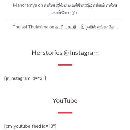
Manoramya
on
என்ன இல்லை உன்னோடு; ஏக்கம் என்ன
கண்ணோடு?
Thulasi Thulasima
on
சுடரி… சுடரி… இருளில் ஏங்காதே…
Herstories @ Instagram
[jr_instagram id="2"]
YouTube
[cm_youtube_feed id="3"]