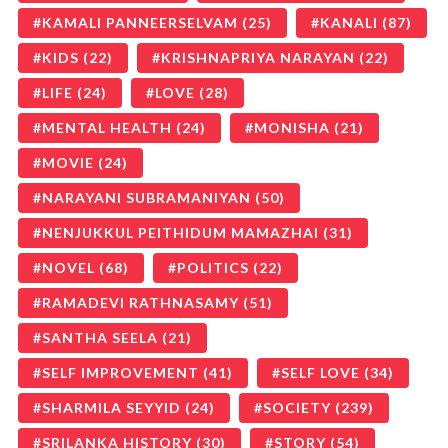
KAMALI PANNEERSELVAM
(25)
KANALI
(87)
KIDS
(22)
KRISHNAPRIYA NARAYAN
(22)
LIFE
(24)
LOVE
(28)
MENTAL HEALTH
(24)
MONISHA
(21)
MOVIE
(24)
NARAYANI SUBRAMANIYAN
(50)
NENJUKKUL PEITHIDUM MAMAZHAI
(31)
NOVEL
(68)
POLITICS
(22)
RAMADEVI RATHNASAMY
(51)
SANTHA SEELA
(21)
SELF IMPROVEMENT
(41)
SELF LOVE
(34)
SHARMILA SEYYID
(24)
SOCIETY
(239)
SRILANKA HISTORY
(30)
STORY
(54)