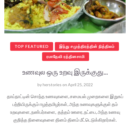
TOP FEATURED
இந்து சமுத்திரத்தின் நித்திலம்
ரமாதேவி ரத்தினசாமி
உணவுல ஒரு உறவு இருக்குது...
by
herstories
on
April 25, 2022
தாய்நாட்டின் சொந்த உணவுகளை, சமையல் முறைகளை இறுகப்
பற்றியிருக்கும் ஈழத்தமிழர்கள், அந்த உணவுகளுக்குள் தம்
உறவுகளை, நண்பர்களை, தத்தம் ஊரை, நட்பை, அந்த உணவு
குறித்த நினைவுகளை தினம் தினம் மீட்டெடுக்கிறார்கள்.