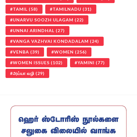
TAMIL
(58)
TAMILNADU
(31)
UNARVU SOOZH ULAGAM
(22)
UNNAI ARINDHAL
(27)
VANGA VAZHVAI KONDADALAM
(24)
VENBA
(39)
WOMEN
(256)
WOMEN ISSUES
(102)
YAMINI
(77)
அய்யா வழி
(29)