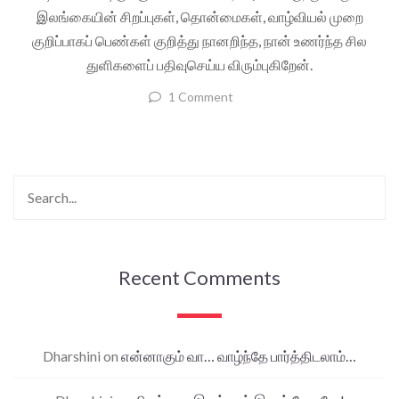
இலங்கையின் சிறப்புகள், தொன்மைகள், வாழ்வியல் முறை
குறிப்பாகப் பெண்கள் குறித்து நானறிந்த, நான் உணர்ந்த சில
துளிகளைப் பதிவுசெய்ய விரும்புகிறேன்.
1 Comment
Recent Comments
Dharshini
on
என்னாகும் வா… வாழ்ந்தே பார்த்திடலாம்…