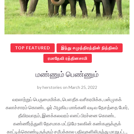
TOP FEATURED
இந்து சமுத்திரத்தின் நித்திலம்
ரமாதேவி ரத்தினசாமி
மண்ணும் பெண்ணும்
by
herstories
on
March 25, 2022
வரலாற்றுப் பெருமைமிக்க, பௌதீக வசீகரமிக்க, பன்முகக்
கலாச்சாரம் கொண்ட ஓர் அழகிய மாங்கனி வடிவ தேசத்தை போர்,
தீவிரவாதம், இனக்கலவரம் எனப் பிரச்னை கொண்ட
கண்ணீர்த்துளி தேசமாக மட்டுமே உலகின் கண்களுக்குக்
காட்டிக்கொண்டிருக்கும் சமீபக்கால பதிவுகளிலிருந்து மாறுபட்ட,