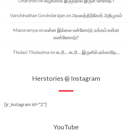
Dharshini
on
கிழக்காக இருந்தால் இருள் சேராதே !
Vanchinathan Govindarajan
on
அவலத்திற்கோர் அறிமுகம்
Manoramya
on
என்ன இல்லை உன்னோடு; ஏக்கம் என்ன
கண்ணோடு?
Thulasi Thulasima
on
சுடரி… சுடரி… இருளில் ஏங்காதே…
Herstories @ Instagram
[jr_instagram id="2"]
YouTube