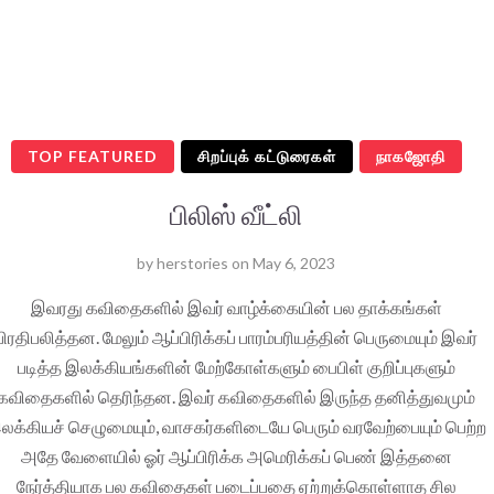
TOP FEATURED
சிறப்புக் கட்டுரைகள்
நாகஜோதி
பிலிஸ் வீட்லி
by
herstories
on
May 6, 2023
இவரது கவிதைகளில் இவர் வாழ்க்கையின் பல தாக்கங்கள்
பிரதிபலித்தன. மேலும் ஆப்பிரிக்கப் பாரம்பரியத்தின் பெருமையும் இவர்
படித்த இலக்கியங்களின் மேற்கோள்களும் பைபிள் குறிப்புகளும்
கவிதைகளில் தெரிந்தன. இவர் கவிதைகளில் இருந்த தனித்துவமும்
லக்கியச் செழுமையும், வாசகர்களிடையே பெரும் வரவேற்பையும் பெற்ற
அதே வேளையில் ஓர் ஆப்பிரிக்க அமெரிக்கப் பெண் இத்தனை
நேர்த்தியாக பல கவிதைகள் படைப்பதை ஏற்றுக்கொள்ளாத சில