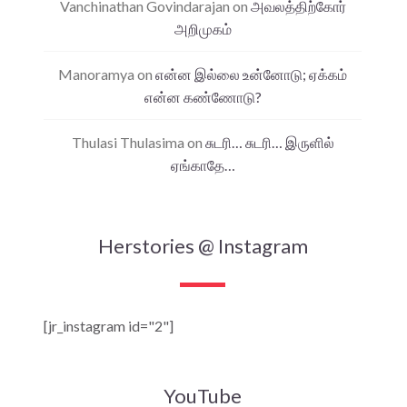
Vanchinathan Govindarajan
on
அவலத்திற்கோர்
அறிமுகம்
Manoramya
on
என்ன இல்லை உன்னோடு; ஏக்கம்
என்ன கண்ணோடு?
Thulasi Thulasima
on
சுடரி… சுடரி… இருளில்
ஏங்காதே…
Herstories @ Instagram
[jr_instagram id="2"]
YouTube