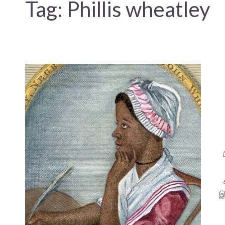
Tag:
Phillis wheatley
இ