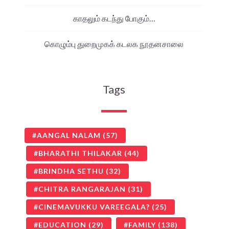
காதலும் கடந்து போகும்…
கொழும்பு துறைமுகக் கடலக நூதனசாலை
Tags
AANGAL NALAM
(57)
BHARATHI THILAKAR
(44)
BRINDHA SETHU
(32)
CHITRA RANGARAJAN
(31)
CINEMAVUKKU VAREEGALA?
(25)
EDUCATION
(29)
FAMILY
(138)