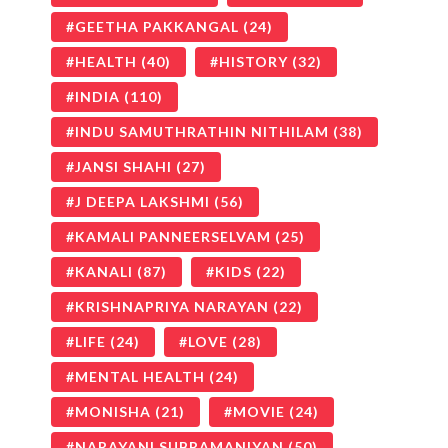
GEETHA PAKKANGAL
(24)
HEALTH
(40)
HISTORY
(32)
INDIA
(110)
INDU SAMUTHRATHIN NITHILAM
(38)
JANSI SHAHI
(27)
J DEEPA LAKSHMI
(56)
KAMALI PANNEERSELVAM
(25)
KANALI
(87)
KIDS
(22)
KRISHNAPRIYA NARAYAN
(22)
LIFE
(24)
LOVE
(28)
MENTAL HEALTH
(24)
MONISHA
(21)
MOVIE
(24)
NARAYANI SUBRAMANIYAN
(50)