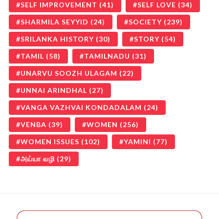
SELF IMPROVEMENT
(41)
SELF LOVE
(34)
SHARMILA SEYYID
(24)
SOCIETY
(239)
SRILANKA HISTORY
(30)
STORY
(54)
TAMIL
(58)
TAMILNADU
(31)
UNARVU SOOZH ULAGAM
(22)
UNNAI ARINDHAL
(27)
VANGA VAZHVAI KONDADALAM
(24)
VENBA
(39)
WOMEN
(256)
WOMEN ISSUES
(102)
YAMINI
(77)
அய்யா வழி
(29)