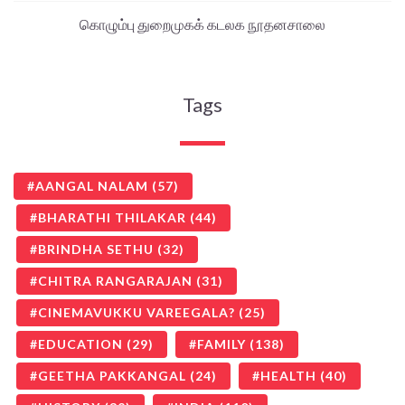
கொழும்பு துறைமுகக் கடலக நூதனசாலை
Tags
AANGAL NALAM
(57)
BHARATHI THILAKAR
(44)
BRINDHA SETHU
(32)
CHITRA RANGARAJAN
(31)
CINEMAVUKKU VAREEGALA?
(25)
EDUCATION
(29)
FAMILY
(138)
GEETHA PAKKANGAL
(24)
HEALTH
(40)