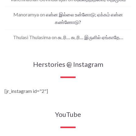
Manoramya
on
என்ன இல்லை உன்னோடு; ஏக்கம் என்ன
கண்ணோடு?
Thulasi Thulasima
on
சுடரி… சுடரி… இருளில் ஏங்காதே…
Herstories @ Instagram
[jr_instagram id="2"]
YouTube