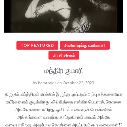
TOP FEATURED
சினிமாவுக்கு வாரீகளா?
பாரதி திலகர்
மந்திரி குமாரி
by
herstories
on
October 22, 2023
திருடும் பார்த்திபன் வில்லில் இருந்து புறப்படும் அம்பு எத்தனையோ
உயிர்களைக் குடிக்கிறது. வில்வித்தை என்கிற பெயரால், கொலை
அங்கே கலையாகிறது. ஓவியக் கலைஞன் பெண்ணின்
அங்கங்களை வரைந்து காட்டுகிறான். காமம் அங்கே
கலையாகிறது. அதுபோல கொள்ளை அடிப்பதும் ஒரு கலைதான்!”