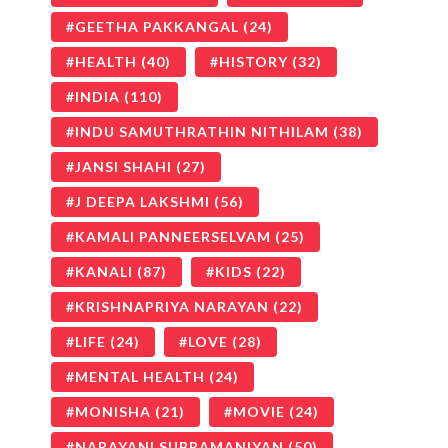
GEETHA PAKKANGAL
(24)
HEALTH
(40)
HISTORY
(32)
INDIA
(110)
INDU SAMUTHRATHIN NITHILAM
(38)
JANSI SHAHI
(27)
J DEEPA LAKSHMI
(56)
KAMALI PANNEERSELVAM
(25)
KANALI
(87)
KIDS
(22)
KRISHNAPRIYA NARAYAN
(22)
LIFE
(24)
LOVE
(28)
MENTAL HEALTH
(24)
MONISHA
(21)
MOVIE
(24)
NARAYANI SUBRAMANIYAN
(50)