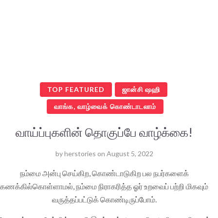
TOP FEATURED
ஜான்சி ஷஹி
வாங்க, வாழ்வைக் கொண்டாடலாம்
வாய்ப்புகளின் தொகுப்பே வாழ்க்கை!
by
herstories
on
August 5, 2022
நம்மை அன்பு செய்கிற, கொண்டாடுகிற பல நபர்களைக்
கணக்கில்கொள்ளாமல், நம்மை நிராகரித்த ஓர் உறவைப் பற்றி மிகவும்
வருத்தப்பட்டுக் கொண்டிருப்போம்.