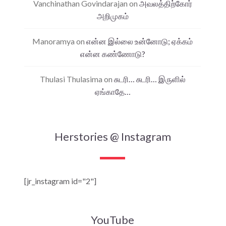
Vanchinathan Govindarajan
on
அவலத்திற்கோர்
அறிமுகம்
Manoramya
on
என்ன இல்லை உன்னோடு; ஏக்கம்
என்ன கண்ணோடு?
Thulasi Thulasima
on
சுடரி… சுடரி… இருளில்
ஏங்காதே…
Herstories @ Instagram
[jr_instagram id="2"]
YouTube