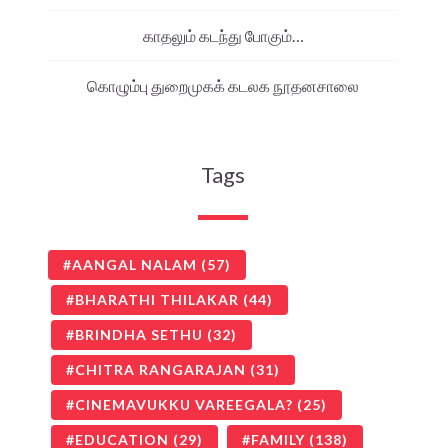
காதலும் கடந்து போகும்…
கொழும்பு துறைமுகக் கடலக நூதனசாலை
Tags
AANGAL NALAM
(57)
BHARATHI THILAKAR
(44)
BRINDHA SETHU
(32)
CHITRA RANGARAJAN
(31)
CINEMAVUKKU VAREEGALA?
(25)
EDUCATION
(29)
FAMILY
(138)