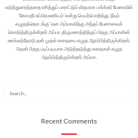
எடுத்துரைத்ததை ரசித்துப் பாராட்டும் விதமாக பார்க்கர் பேனாவில்
‘கோமதி சுப்பிரமணியம்’ என்று பெயர்பொறித்து ‘நீயும்
எழுதத்தொடங்கு’ என அம்மாவிற்கு அந்தப் பேனாவைக்
கொடுத்திருக்கிறார் அப்பா. திருமணத்திற்குப் பிறகு அப்பாவின்
ஊக்கத்தோடு தன் முதல் கதையை எழுத ஆரம்பித்திருக்கிறார்.
அதன் பிறகு படிப்படியாக அடுத்தடுத்து கதைகள் எழுத
ஆரம்பித்திருக்கிறார் அம்மா.
Recent Comments