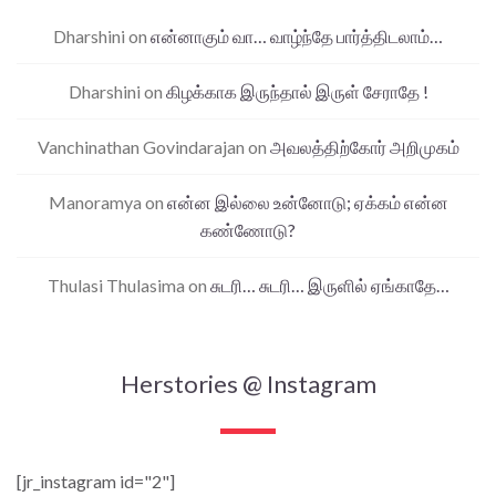
Dharshini
on
என்னாகும் வா… வாழ்ந்தே பார்த்திடலாம்…
Dharshini
on
கிழக்காக இருந்தால் இருள் சேராதே !
Vanchinathan Govindarajan
on
அவலத்திற்கோர் அறிமுகம்
Manoramya
on
என்ன இல்லை உன்னோடு; ஏக்கம் என்ன
கண்ணோடு?
Thulasi Thulasima
on
சுடரி… சுடரி… இருளில் ஏங்காதே…
Herstories @ Instagram
[jr_instagram id="2"]