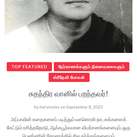
TOP FEATURED
நேர்காணல்களும் நினைவலைகளும்
ஸ்ரீதேவி மோகன்
சுதந்திர வானில் பறந்தவர்!
by
herstories
on
September 8, 2023
அப்பாவின் கதைகளைப் படித்தும் வானொலி நாடகங்களைக்
கேட்டும் ரசித்ததோடு, ஆக்கபூர்வமான விமர்சனங்களையும், ஒரு
பெண்ணின் கோணத்தில் சில தர்க்கங்களையும்