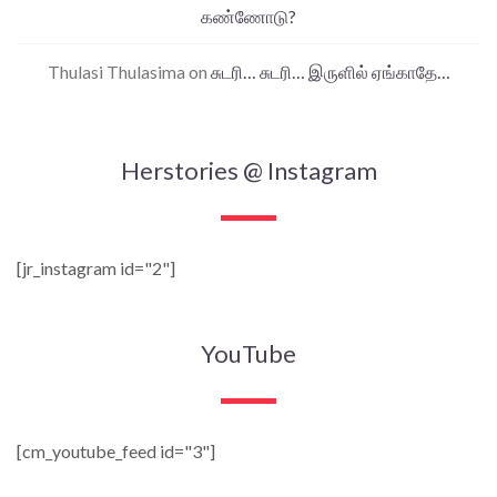
கண்ணோடு?
Thulasi Thulasima
on
சுடரி… சுடரி… இருளில் ஏங்காதே…
Herstories @ Instagram
[jr_instagram id="2"]
YouTube
[cm_youtube_feed id="3"]