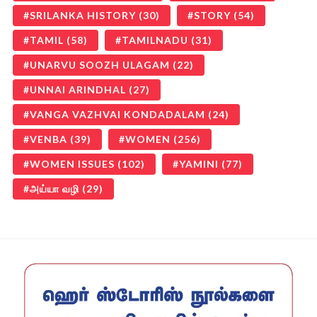
SRILANKA HISTORY
(30)
STORY
(54)
TAMIL
(58)
TAMILNADU
(31)
UNARVU SOOZH ULAGAM
(22)
UNNAI ARINDHAL
(27)
VANGA VAZHVAI KONDADALAM
(24)
VENBA
(39)
WOMEN
(256)
WOMEN ISSUES
(102)
YAMINI
(77)
அய்யா வழி
(29)