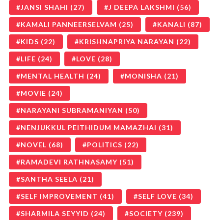
JANSI SHAHI
(27)
J DEEPA LAKSHMI
(56)
KAMALI PANNEERSELVAM
(25)
KANALI
(87)
KIDS
(22)
KRISHNAPRIYA NARAYAN
(22)
LIFE
(24)
LOVE
(28)
MENTAL HEALTH
(24)
MONISHA
(21)
MOVIE
(24)
NARAYANI SUBRAMANIYAN
(50)
NENJUKKUL PEITHIDUM MAMAZHAI
(31)
NOVEL
(68)
POLITICS
(22)
RAMADEVI RATHNASAMY
(51)
SANTHA SEELA
(21)
SELF IMPROVEMENT
(41)
SELF LOVE
(34)
SHARMILA SEYYID
(24)
SOCIETY
(239)