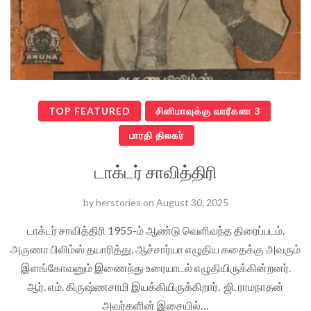
TOP FEATURED
சினிமாவுக்கு வாரீகளா 3
பாரதி திலகர்
டாக்டர் சாவித்திரி
by
herstories
on
August 30, 2025
டாக்டர் சாவித்திரி 1955-ம் ஆண்டு வெளிவந்த திரைப்படம்.
அருணா பிலிம்ஸ் தயாரித்து, ஆச்சார்யா எழுதிய கதைக்கு அவரும்
இளங்கோவனும் இணைந்து உரையாடல் எழுதியிருக்கின்றனர்.
ஆர். எம். கிருஷ்ணசாமி இயக்கியிருக்கிறார். ஜி. ராமநாதன்
அவர்களின் இசையில்…