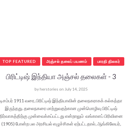
TOP FEATURED
அஞ்சல் தலைப் பயணம்
பாரதி திலகர்
பிரிட்டிஷ் இந்தியா அஞ்சல் தலைகள் - 3
by
herstories
on
July 14, 2025
டிசம்பர் 1911 வரை, பிரிட்டிஷ் இந்தியாவின் தலைநகராகக் கல்கத்தா
இருந்தது. தலைநகரை மாற்றுவதற்கான முன்மொழிவு பிரிட்டிஷ்
நிர்வாகத்திற்கு முன்வைக்கப்பட்டது என்றாலும் வங்காளப் பிரிவினை
(1905) போன்ற பல அரசியல் எழுச்சிகள் ஏற்பட்டதால், ஆங்கிலேயர்,