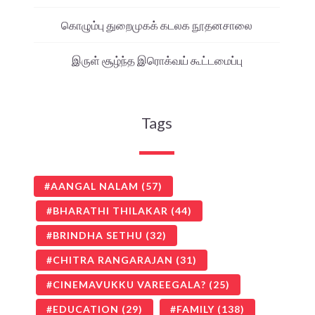
கொழும்பு துறைமுகக் கடலக நூதனசாலை
இருள் சூழ்ந்த இரொக்வய் கூட்டமைப்பு
Tags
AANGAL NALAM
(57)
BHARATHI THILAKAR
(44)
BRINDHA SETHU
(32)
CHITRA RANGARAJAN
(31)
CINEMAVUKKU VAREEGALA?
(25)
EDUCATION
(29)
FAMILY
(138)