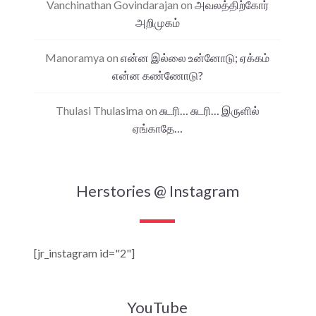
Vanchinathan Govindarajan
on
அவலத்திற்கோர்
அறிமுகம்
Manoramya
on
என்ன இல்லை உன்னோடு; ஏக்கம்
என்ன கண்ணோடு?
Thulasi Thulasima
on
சுடரி… சுடரி… இருளில்
ஏங்காதே…
Herstories @ Instagram
[jr_instagram id="2"]
YouTube