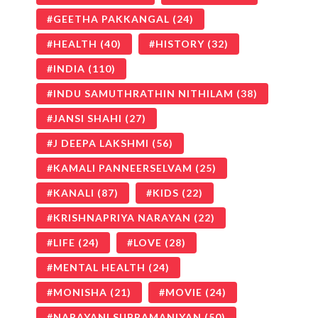
GEETHA PAKKANGAL
(24)
HEALTH
(40)
HISTORY
(32)
INDIA
(110)
INDU SAMUTHRATHIN NITHILAM
(38)
JANSI SHAHI
(27)
J DEEPA LAKSHMI
(56)
KAMALI PANNEERSELVAM
(25)
KANALI
(87)
KIDS
(22)
KRISHNAPRIYA NARAYAN
(22)
LIFE
(24)
LOVE
(28)
MENTAL HEALTH
(24)
MONISHA
(21)
MOVIE
(24)
NARAYANI SUBRAMANIYAN
(50)