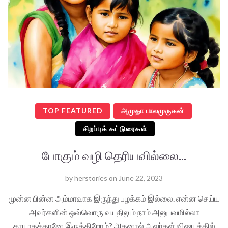
TOP FEATURED
அமுதா பாலமுருகன்
சிறப்புக் கட்டுரைகள்
போகும் வழி தெரியவில்லை...
by
herstories
on
June 22, 2023
முன்ன பின்ன அம்மாவாக இருந்து பழக்கம் இல்லை. என்ன செய்ய
அவர்களின் ஒவ்வொரு வயதிலும் நாம் அனுபவமில்லா
தாயாகத்தானே இருக்கிறோம்? அதனால் அவர்கள் விஷயத்தில்