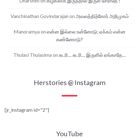
Dharshini
on
கிழக்காக இருந்தால் இருள் சேராதே !
Vanchinathan Govindarajan
on
அவலத்திற்கோர் அறிமுகம்
Manoramya
on
என்ன இல்லை உன்னோடு; ஏக்கம் என்ன
கண்ணோடு?
Thulasi Thulasima
on
சுடரி… சுடரி… இருளில் ஏங்காதே…
Herstories @ Instagram
[jr_instagram id="2"]
YouTube