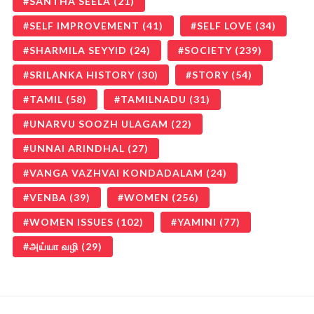
SANTHA SEELA
(21)
SELF IMPROVEMENT
(41)
SELF LOVE
(34)
SHARMILA SEYYID
(24)
SOCIETY
(239)
SRILANKA HISTORY
(30)
STORY
(54)
TAMIL
(58)
TAMILNADU
(31)
UNARVU SOOZH ULAGAM
(22)
UNNAI ARINDHAL
(27)
VANGA VAZHVAI KONDADALAM
(24)
VENBA
(39)
WOMEN
(256)
WOMEN ISSUES
(102)
YAMINI
(77)
அய்யா வழி
(29)