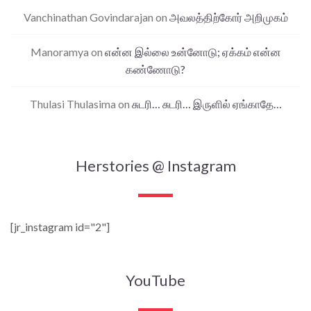
Vanchinathan Govindarajan
on
அவலத்திற்கோர் அறிமுகம்
Manoramya
on
என்ன இல்லை உன்னோடு; ஏக்கம் என்ன
கண்ணோடு?
Thulasi Thulasima
on
சுடரி… சுடரி… இருளில் ஏங்காதே…
Herstories @ Instagram
[jr_instagram id="2"]
YouTube