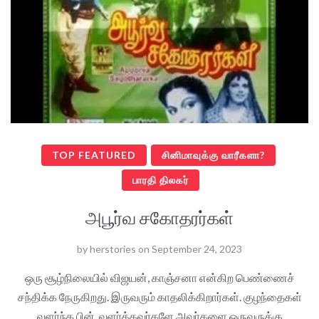
TOP FEATURED
சினிமாவுக்கு வாரீகளா?
பாரதி திலகர்
அபூர்வ சகோதரர்கள்
by
herstories
on
September 24, 2023
ஒரு சூழ்நிலையில் விஜயன், காஞ்சனா என்கிற பெண்ணைச்
சந்திக்க நேருகிறது. இருவரும் காதலிக்கிறார்கள். குழந்தைகள்
வளர்ந்த பின், வளர்த்தவர்களே அவர்களை ஒருவருக்கு