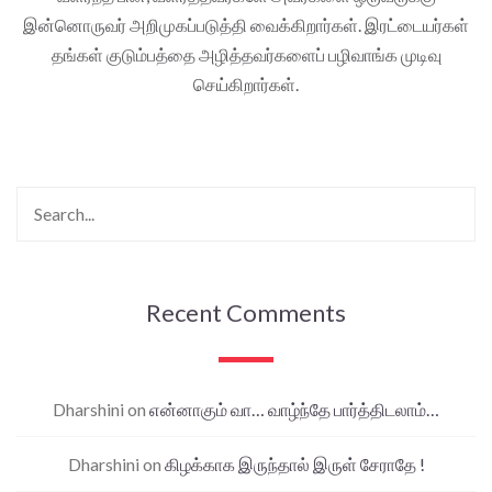
இன்னொருவர் அறிமுகப்படுத்தி வைக்கிறார்கள். இரட்டையர்கள்
தங்கள் குடும்பத்தை அழித்தவர்களைப் பழிவாங்க முடிவு
செய்கிறார்கள்.
Recent Comments
Dharshini
on
என்னாகும் வா… வாழ்ந்தே பார்த்திடலாம்…
Dharshini
on
கிழக்காக இருந்தால் இருள் சேராதே !