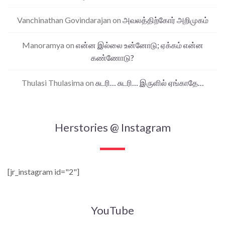
Vanchinathan Govindarajan
on
அவலத்திற்கோர் அறிமுகம்
Manoramya
on
என்ன இல்லை உன்னோடு; ஏக்கம் என்ன
கண்ணோடு?
Thulasi Thulasima
on
சுடரி… சுடரி… இருளில் ஏங்காதே…
Herstories @ Instagram
[jr_instagram id="2"]
YouTube