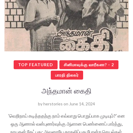
TOP FEATURED
சினிமாவுக்கு வாரீகளா? - 2
பாரதி திலகர்
அந்தமான் கைதி
by
herstories
on
June 14, 2024
‘வெறிநாய் கடித்ததற்கு நாம் எவ்வாறு பொறுப்பாக முடியும்?’ என
ஒரு ஆணால் வன்புணர்வுக்கு ஆளான பெண்ணைப் பார்த்து,
நாயகன் கேட்பது; அவரையே காதலிப்பது போன்ற செயல்கள்,