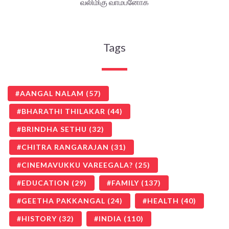
வலிமிகு வாம்பனோக்
Tags
AANGAL NALAM
(57)
BHARATHI THILAKAR
(44)
BRINDHA SETHU
(32)
CHITRA RANGARAJAN
(31)
CINEMAVUKKU VAREEGALA?
(25)
EDUCATION
(29)
FAMILY
(137)
GEETHA PAKKANGAL
(24)
HEALTH
(40)
HISTORY
(32)
INDIA
(110)