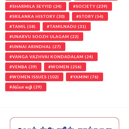
SHARMILA SEYYID
(24)
SOCIETY
(239)
SRILANKA HISTORY
(30)
STORY
(54)
TAMIL
(58)
TAMILNADU
(31)
UNARVU SOOZH ULAGAM
(22)
UNNAI ARINDHAL
(27)
VANGA VAZHVAI KONDADALAM
(24)
VENBA
(39)
WOMEN
(256)
WOMEN ISSUES
(102)
YAMINI
(76)
அய்யா வழி
(29)