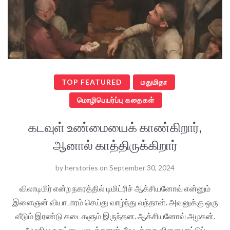
TOP FEATURED
மதுமிதா
மொழிபெயர்ப்பு கதைகள்
கடவுள் உண்மையைக் காண்கிறார்,
ஆனால் காத்திருக்கிறார்
by
herstories
on
September 30, 2024
விலாடிமிர் என்ற நகரத்தில் டிமிட்ரிச் ஆக்சியனோவ் என்னும்
இளைஞன் வியாபாரம் செய்து வாழ்ந்து வந்தான். அவனுக்கு ஒரு
வீடும் இரண்டு கடைகளும் இருந்தன. ஆக்சியனோவ் அழகன்.
அழகிய சுருட்டை முடிக்காரன். வேடிக்கை விளையாட்டுப்