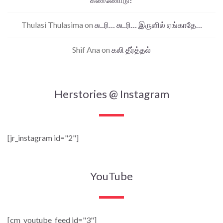
Thulasi Thulasima
on
சுடரி… சுடரி… இருளில் ஏங்காதே…
Shif Ana
on
கலி தீர்த்தல்
Herstories @ Instagram
[jr_instagram id="2"]
YouTube
[cm_youtube_feed id="3"]