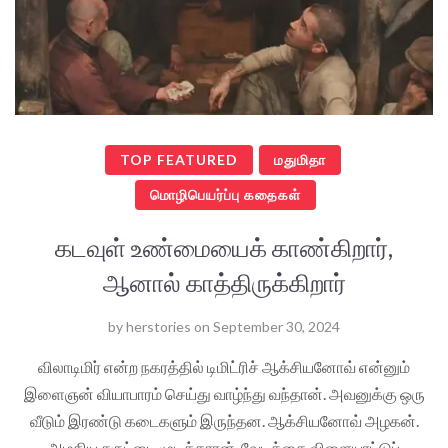
TOP FEATURED
மதுமிதா
மொழிபெயர்ப்பு கதைகள்
கடவுள் உண்மையைக் காண்கிறார்,
ஆனால் காத்திருக்கிறார்
by
herstories
on
September 30, 2024
விலாடிமிர் என்ற நகரத்தில் டிமிட்ரிச் ஆக்சியனோவ் என்னும்
இளைஞன் வியாபாரம் செய்து வாழ்ந்து வந்தான். அவனுக்கு ஒரு
வீடும் இரண்டு கடைகளும் இருந்தன. ஆக்சியனோவ் அழகன்.
அழகிய சுருட்டை முடிக்காரன். வேடிக்கை விளையாட்டுப்