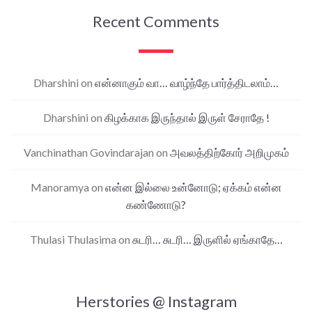
Recent Comments
Dharshini
on
என்னாகும் வா… வாழ்ந்தே பார்த்திடலாம்…
Dharshini
on
கிழக்காக இருந்தால் இருள் சேராதே !
Vanchinathan Govindarajan
on
அவலத்திற்கோர் அறிமுகம்
Manoramya
on
என்ன இல்லை உன்னோடு; ஏக்கம் என்ன
கண்ணோடு?
Thulasi Thulasima
on
சுடரி… சுடரி… இருளில் ஏங்காதே…
Herstories @ Instagram