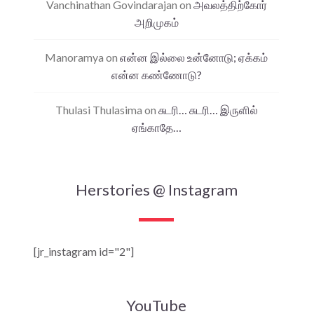
Vanchinathan Govindarajan
on
அவலத்திற்கோர்
அறிமுகம்
Manoramya
on
என்ன இல்லை உன்னோடு; ஏக்கம்
என்ன கண்ணோடு?
Thulasi Thulasima
on
சுடரி… சுடரி… இருளில்
ஏங்காதே…
Herstories @ Instagram
[jr_instagram id="2"]
YouTube