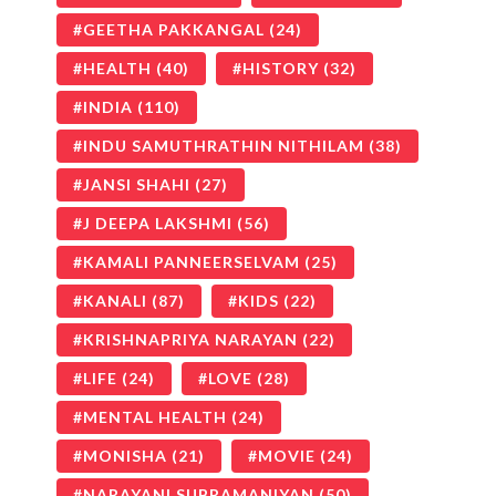
GEETHA PAKKANGAL
(24)
HEALTH
(40)
HISTORY
(32)
INDIA
(110)
INDU SAMUTHRATHIN NITHILAM
(38)
JANSI SHAHI
(27)
J DEEPA LAKSHMI
(56)
KAMALI PANNEERSELVAM
(25)
KANALI
(87)
KIDS
(22)
KRISHNAPRIYA NARAYAN
(22)
LIFE
(24)
LOVE
(28)
MENTAL HEALTH
(24)
MONISHA
(21)
MOVIE
(24)
NARAYANI SUBRAMANIYAN
(50)