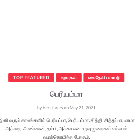
TOP FEATURED
உறவுகள்
வைதேகி பாலாஜி
பெரியம்மா
by
herstories
on
May 21, 2021
இனி வரும் காலங்களில் பெரியப்பா, பெரியம்மா, சித்தி, சித்தப்பா, மாமா
அத்தை, அண்ணன், தம்பி, அக்கா என உறவு முறைகள் எல்லாம்
வழக்கொழிந்து போகும்.