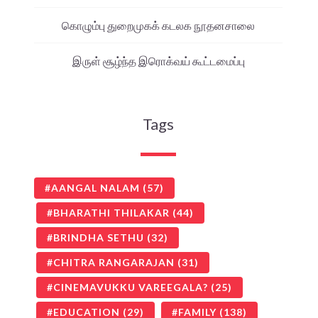
கொழும்பு துறைமுகக் கடலக நூதனசாலை
இருள் சூழ்ந்த இரொக்வய் கூட்டமைப்பு
Tags
AANGAL NALAM
(57)
BHARATHI THILAKAR
(44)
BRINDHA SETHU
(32)
CHITRA RANGARAJAN
(31)
CINEMAVUKKU VAREEGALA?
(25)
EDUCATION
(29)
FAMILY
(138)