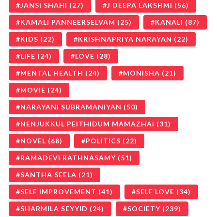
JANSI SHAHI
(27)
J DEEPA LAKSHMI
(56)
KAMALI PANNEERSELVAM
(25)
KANALI
(87)
KIDS
(22)
KRISHNAPRIYA NARAYAN
(22)
LIFE
(24)
LOVE
(28)
MENTAL HEALTH
(24)
MONISHA
(21)
MOVIE
(24)
NARAYANI SUBRAMANIYAN
(50)
NENJUKKUL PEITHIDUM MAMAZHAI
(31)
NOVEL
(68)
POLITICS
(22)
RAMADEVI RATHNASAMY
(51)
SANTHA SEELA
(21)
SELF IMPROVEMENT
(41)
SELF LOVE
(34)
SHARMILA SEYYID
(24)
SOCIETY
(239)