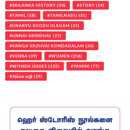
SRILANKA HISTORY
(30)
STORY
(54)
TAMIL
(58)
TAMILNADU
(31)
UNARVU SOOZH ULAGAM
(22)
UNNAI ARINDHAL
(27)
VANGA VAZHVAI KONDADALAM
(24)
VENBA
(39)
WOMEN
(256)
WOMEN ISSUES
(102)
YAMINI
(77)
அய்யா வழி
(29)