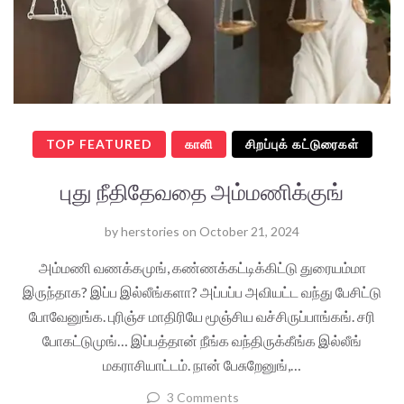
TOP FEATURED
காளி
சிறப்புக் கட்டுரைகள்
புது நீதிதேவதை அம்மணிக்குங்
by
herstories
on
October 21, 2024
அம்மணி வணக்கமுங், கண்ணக்கட்டிக்கிட்டு துரையம்மா
இருந்தாக? இப்ப இல்லீங்களா? அப்பப்ப அவியட்ட வந்து பேசிட்டு
போவேனுங்க. புரிஞ்ச மாதிரியே மூஞ்சிய வச்சிருப்பாங்கங். சரி
போகட்டுமுங்… இப்பத்தான் நீங்க வந்திருக்கீங்க இல்லீங்
மகராசியாட்டம். நான் பேசுறேனுங்,…
3 Comments