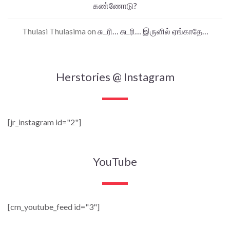
கண்ணோடு?
Thulasi Thulasima
on
சுடரி… சுடரி… இருளில் ஏங்காதே…
Herstories @ Instagram
[jr_instagram id="2"]
YouTube
[cm_youtube_feed id="3"]