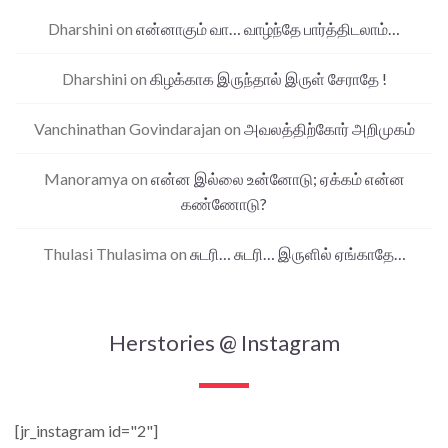
Dharshini
on
என்னாகும் வா… வாழ்ந்தே பார்த்திடலாம்…
Dharshini
on
கிழக்காக இருந்தால் இருள் சேராதே !
Vanchinathan Govindarajan
on
அவலத்திற்கோர் அறிமுகம்
Manoramya
on
என்ன இல்லை உன்னோடு; ஏக்கம் என்ன
கண்ணோடு?
Thulasi Thulasima
on
சுடரி… சுடரி… இருளில் ஏங்காதே…
Herstories @ Instagram
[jr_instagram id="2"]