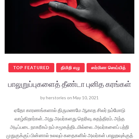
TOP FEATURED
திமிறி எழு
ஸர்மிளா ஸெய்யித்
பாலுறுப்புகளைத் தீண்டா புனித கரங்கள்
by
herstories
on
May 10, 2021
ஏதோ காரணங்களால் திருமணமே ஆகாத சிலர் நம்மோடு
வாழ்கிறார்கள். அது அவர்களது தெரிவு. சுதந்திரம். அந்த
அடிப்படை நாகரீகம் நம் சமூகத்திடமில்லை. அவர்களைப் பற்றி
முதுகுக்குப் பின்னால் உலவும் கதைகளில் அவர்கள் பாலுறவுக்குத்