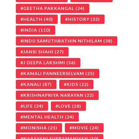
GEETHA PAKKANGAL
(24)
HEALTH
(40)
HISTORY
(32)
INDIA
(110)
INDU SAMUTHRATHIN NITHILAM
(38)
JANSI SHAHI
(27)
J DEEPA LAKSHMI
(56)
KAMALI PANNEERSELVAM
(25)
KANALI
(87)
KIDS
(22)
KRISHNAPRIYA NARAYAN
(22)
LIFE
(24)
LOVE
(28)
MENTAL HEALTH
(24)
MONISHA
(21)
MOVIE
(24)
NARAYANI SUBRAMANIYAN
(50)