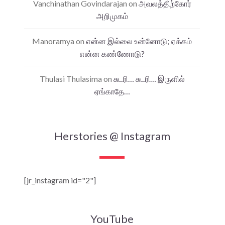
Vanchinathan Govindarajan
on
அவலத்திற்கோர்
அறிமுகம்
Manoramya
on
என்ன இல்லை உன்னோடு; ஏக்கம்
என்ன கண்ணோடு?
Thulasi Thulasima
on
சுடரி… சுடரி… இருளில்
ஏங்காதே…
Herstories @ Instagram
[jr_instagram id="2"]
YouTube