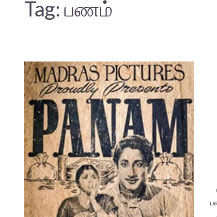
Tag:
பணம்
ப