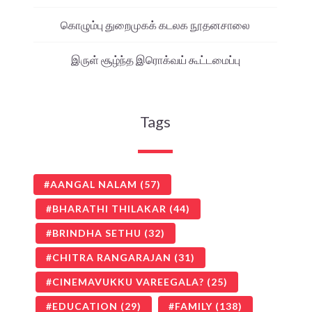
கொழும்பு துறைமுகக் கடலக நூதனசாலை
இருள் சூழ்ந்த இரொக்வய் கூட்டமைப்பு
Tags
AANGAL NALAM
(57)
BHARATHI THILAKAR
(44)
BRINDHA SETHU
(32)
CHITRA RANGARAJAN
(31)
CINEMAVUKKU VAREEGALA?
(25)
EDUCATION
(29)
FAMILY
(138)