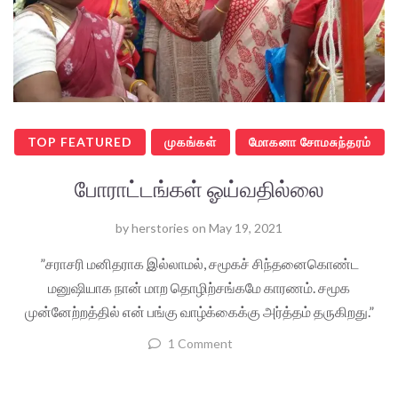
TOP FEATURED
முகங்கள்
மோகனா சோமசுந்தரம்
போராட்டங்கள் ஓய்வதில்லை
by
herstories
on
May 19, 2021
”சராசரி மனிதராக இல்லாமல், சமூகச் சிந்தனைகொண்ட
மனுஷியாக நான் மாற தொழிற்சங்கமே காரணம். சமூக
முன்னேற்றத்தில் என் பங்கு வாழ்க்கைக்கு அர்த்தம் தருகிறது.”
1 Comment