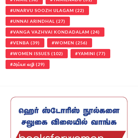
UNARVU SOOZH ULAGAM
(22)
UNNAI ARINDHAL
(27)
VANGA VAZHVAI KONDADALAM
(24)
VENBA
(39)
WOMEN
(256)
WOMEN ISSUES
(102)
YAMINI
(77)
அய்யா வழி
(29)