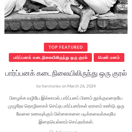
TOP FEATURED
பார்ப்பனக் கடைநிலையிலிருந்து ஒரு குரல்
பெண் மனம்
பார்ப்பனக் கடைநிலையிலிருந்து ஒரு குரல்
by
herstories
on
March 26, 2024
பிழைக்க வழியே இல்லாமல், பார்ப்பனப் பிணம் தூக்குவதையே
முழுநேர தொழிலாகச் செய்த பார்ப்பனர்கள் ஏராளம் உண்டு. ஒரு
வேளை உணவுக்கும் பிள்ளைகளை படிக்கவைக்கவுமே
இதையெல்லாம் செய்தார்கள்.