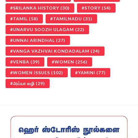
SRILANKA HISTORY
(30)
STORY
(54)
TAMIL
(58)
TAMILNADU
(31)
UNARVU SOOZH ULAGAM
(22)
UNNAI ARINDHAL
(27)
VANGA VAZHVAI KONDADALAM
(24)
VENBA
(39)
WOMEN
(256)
WOMEN ISSUES
(102)
YAMINI
(77)
அய்யா வழி
(29)