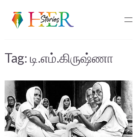
Tag:
டி.எம்.கிருஷ்ணா