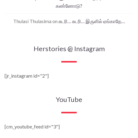
கண்ணோடு?
Thulasi Thulasima
on
சுடரி… சுடரி… இருளில் ஏங்காதே…
Herstories @ Instagram
[jr_instagram id="2"]
YouTube
[cm_youtube_feed id="3"]