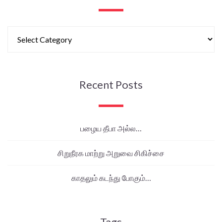
Recent Posts
பழைய தீபா அல்ல…
சிறுநீரக மாற்று அறுவை சிகிச்சை
காதலும் கடந்து போகும்…
Tags