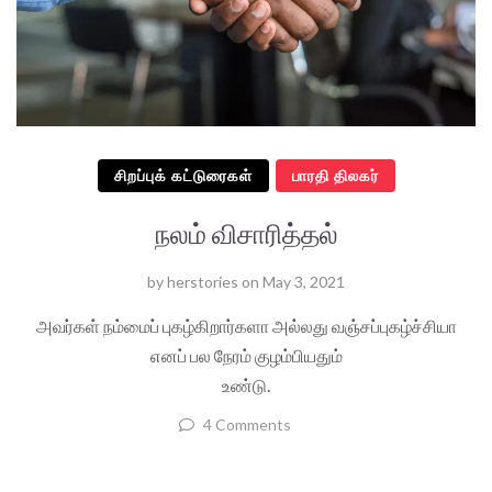
சிறப்புக் கட்டுரைகள்
பாரதி திலகர்
நலம் விசாரித்தல்
by
herstories
on
May 3, 2021
அவர்கள் நம்மைப் புகழ்கிறார்களா அல்லது வஞ்சப்புகழ்ச்சியா
எனப் பல நேரம் குழம்பியதும்
உண்டு.
4 Comments