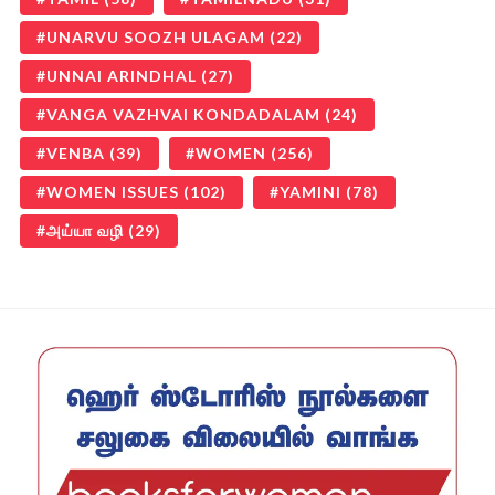
UNARVU SOOZH ULAGAM
(22)
UNNAI ARINDHAL
(27)
VANGA VAZHVAI KONDADALAM
(24)
VENBA
(39)
WOMEN
(256)
WOMEN ISSUES
(102)
YAMINI
(78)
அய்யா வழி
(29)