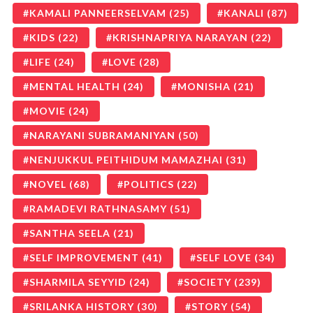
KAMALI PANNEERSELVAM
(25)
KANALI
(87)
KIDS
(22)
KRISHNAPRIYA NARAYAN
(22)
LIFE
(24)
LOVE
(28)
MENTAL HEALTH
(24)
MONISHA
(21)
MOVIE
(24)
NARAYANI SUBRAMANIYAN
(50)
NENJUKKUL PEITHIDUM MAMAZHAI
(31)
NOVEL
(68)
POLITICS
(22)
RAMADEVI RATHNASAMY
(51)
SANTHA SEELA
(21)
SELF IMPROVEMENT
(41)
SELF LOVE
(34)
SHARMILA SEYYID
(24)
SOCIETY
(239)
SRILANKA HISTORY
(30)
STORY
(54)