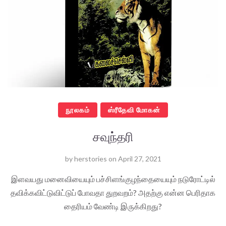
நூலகம்
ஸ்ரீதேவி மோகன்
சவுந்தரி
by
herstories
on
April 27, 2021
இளவயது மனைவியையும் பச்சிளங்குழந்தையையும் நடுரோட்டில்
தவிக்கவிட்டுவிட்டுப் போவதா துறவறம்? அதற்கு என்ன பெரிதாக
தைரியம் வேண்டி இருக்கிறது?