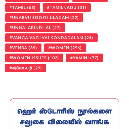
TAMIL
(58)
TAMILNADU
(31)
UNARVU SOOZH ULAGAM
(22)
UNNAI ARINDHAL
(27)
VANGA VAZHVAI KONDADALAM
(24)
VENBA
(39)
WOMEN
(256)
WOMEN ISSUES
(102)
YAMINI
(77)
அய்யா வழி
(29)