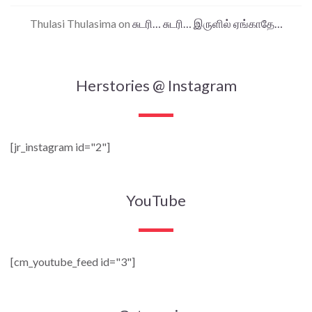
Thulasi Thulasima
on
சுடரி… சுடரி… இருளில் ஏங்காதே…
Herstories @ Instagram
[jr_instagram id="2"]
YouTube
[cm_youtube_feed id="3"]