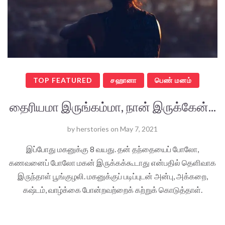
TOP FEATURED
சஹானா
பெண் மனம்
தைரியமா இருங்கம்மா, நான் இருக்கேன்...
by
herstories
on
May 7, 2021
இப்போது மகனுக்கு 8 வயது. தன் தந்தையைப் போலோ,
கணவனைப் போலோ மகன் இருக்கக்கூடாது என்பதில் தெளிவாக
இருந்தாள் பூங்குழலி. மகனுக்குப் படிப்புடன் அன்பு, அக்கறை,
கஷ்டம், வாழ்க்கை போன்றவற்றைக் கற்றுக் கொடுத்தாள்.