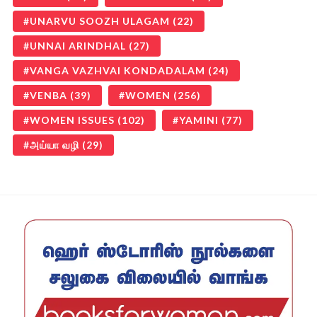
UNARVU SOOZH ULAGAM
(22)
UNNAI ARINDHAL
(27)
VANGA VAZHVAI KONDADALAM
(24)
VENBA
(39)
WOMEN
(256)
WOMEN ISSUES
(102)
YAMINI
(77)
அய்யா வழி
(29)