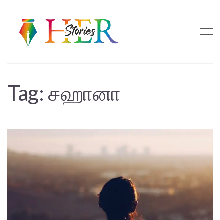
Tag:
சஹானா