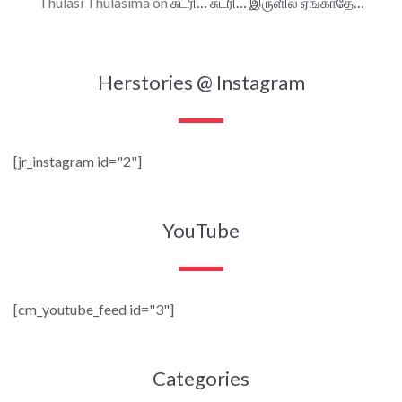
Thulasi Thulasima
on
சுடரி… சுடரி… இருளில் ஏங்காதே…
Herstories @ Instagram
[jr_instagram id="2"]
YouTube
[cm_youtube_feed id="3"]
Categories