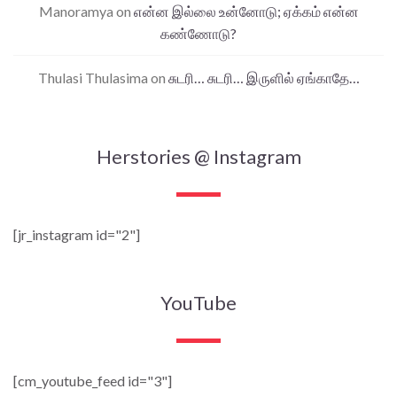
Manoramya
on
என்ன இல்லை உன்னோடு; ஏக்கம் என்ன
கண்ணோடு?
Thulasi Thulasima
on
சுடரி… சுடரி… இருளில் ஏங்காதே…
Herstories @ Instagram
[jr_instagram id="2"]
YouTube
[cm_youtube_feed id="3"]