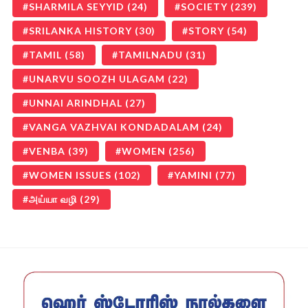
SHARMILA SEYYID
(24)
SOCIETY
(239)
SRILANKA HISTORY
(30)
STORY
(54)
TAMIL
(58)
TAMILNADU
(31)
UNARVU SOOZH ULAGAM
(22)
UNNAI ARINDHAL
(27)
VANGA VAZHVAI KONDADALAM
(24)
VENBA
(39)
WOMEN
(256)
WOMEN ISSUES
(102)
YAMINI
(77)
அய்யா வழி
(29)