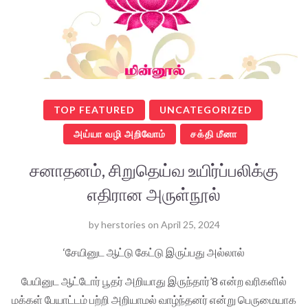
TOP FEATURED
UNCATEGORIZED
அய்யா வழி அறிவோம்
சக்தி மீனா
சனாதனம், சிறுதெய்வ உயிர்ப்பலிக்கு
எதிரான அருள்நூல்
by
herstories
on
April 25, 2024
‘சேயினுட ஆட்டு கேட்டு இருப்பது அல்லால்
பேயினுட ஆட்டோர் பூதர் அறியாது இருந்தார்’8 என்ற வரிகளில்
மக்கள் பேயாட்டம் பற்றி அறியாமல் வாழ்ந்தனர் என்று பெருமையாக