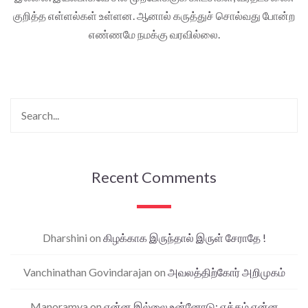
குறித்த எள்ளல்கள் உள்ளன. ஆனால் கருத்துச் சொல்வது போன்ற
எண்ணமே நமக்கு வரவில்லை.
Recent Comments
Dharshini
on
கிழக்காக இருந்தால் இருள் சேராதே !
Vanchinathan Govindarajan
on
அவலத்திற்கோர் அறிமுகம்
Manoramya
on
என்ன இல்லை உன்னோடு; ஏக்கம் என்ன