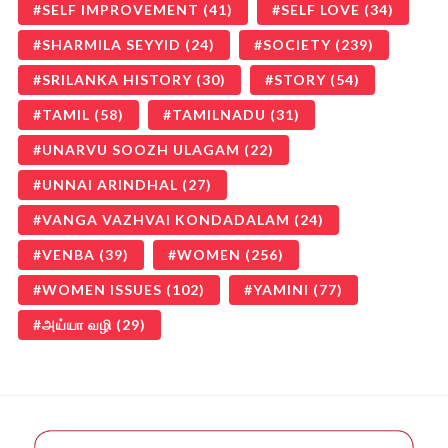
SELF IMPROVEMENT
(41)
SELF LOVE
(34)
SHARMILA SEYYID
(24)
SOCIETY
(239)
SRILANKA HISTORY
(30)
STORY
(54)
TAMIL
(58)
TAMILNADU
(31)
UNARVU SOOZH ULAGAM
(22)
UNNAI ARINDHAL
(27)
VANGA VAZHVAI KONDADALAM
(24)
VENBA
(39)
WOMEN
(256)
WOMEN ISSUES
(102)
YAMINI
(77)
அய்யா வழி
(29)