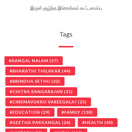
இருள் சூழ்ந்த இரொக்வய் கூட்டமைப்பு
Tags
AANGAL NALAM
(57)
BHARATHI THILAKAR
(44)
BRINDHA SETHU
(32)
CHITRA RANGARAJAN
(31)
CINEMAVUKKU VAREEGALA?
(25)
EDUCATION
(29)
FAMILY
(138)
GEETHA PAKKANGAL
(24)
HEALTH
(40)