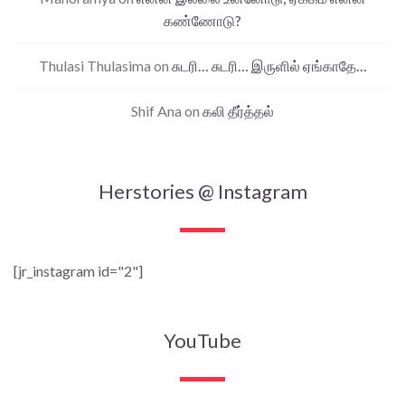
கண்ணோடு?
Thulasi Thulasima
on
சுடரி… சுடரி… இருளில் ஏங்காதே…
Shif Ana
on
கலி தீர்த்தல்
Herstories @ Instagram
[jr_instagram id="2"]
YouTube