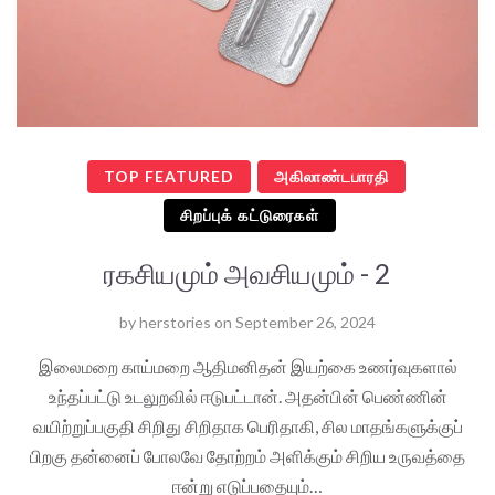
TOP FEATURED
அகிலாண்டபாரதி
சிறப்புக் கட்டுரைகள்
ரகசியமும் அவசியமும் - 2
by
herstories
on
September 26, 2024
இலைமறை காய்மறை ஆதிமனிதன் இயற்கை உணர்வுகளால்
உந்தப்பட்டு உடலுறவில் ஈடுபட்டான். அதன்பின் பெண்ணின்
வயிற்றுப்பகுதி சிறிது சிறிதாக பெரிதாகி, சில மாதங்களுக்குப்
பிறகு தன்னைப் போலவே தோற்றம் அளிக்கும் சிறிய உருவத்தை
ஈன்று எடுப்பதையும்…