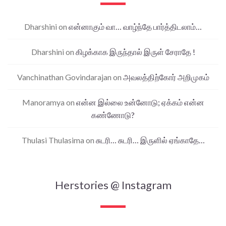
Dharshini
on
என்னாகும் வா… வாழ்ந்தே பார்த்திடலாம்…
Dharshini
on
கிழக்காக இருந்தால் இருள் சேராதே !
Vanchinathan Govindarajan
on
அவலத்திற்கோர் அறிமுகம்
Manoramya
on
என்ன இல்லை உன்னோடு; ஏக்கம் என்ன
கண்ணோடு?
Thulasi Thulasima
on
சுடரி… சுடரி… இருளில் ஏங்காதே…
Herstories @ Instagram