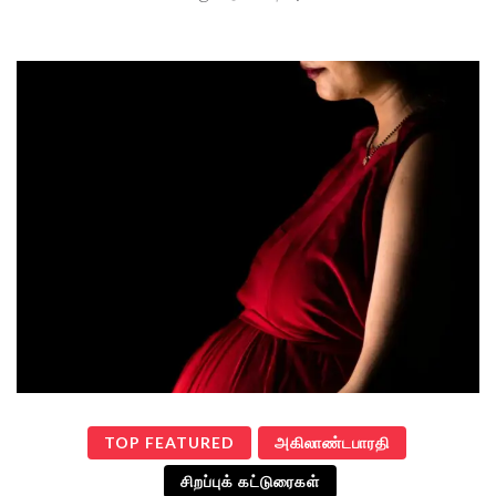
TOP FEATURED
அகிலாண்டபாரதி
சிறப்புக் கட்டுரைகள்