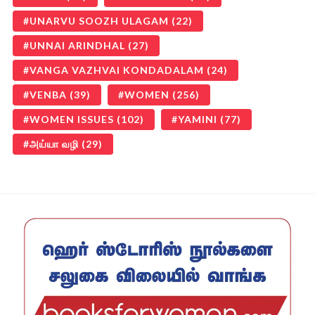
UNARVU SOOZH ULAGAM
(22)
UNNAI ARINDHAL
(27)
VANGA VAZHVAI KONDADALAM
(24)
VENBA
(39)
WOMEN
(256)
WOMEN ISSUES
(102)
YAMINI
(77)
அய்யா வழி
(29)