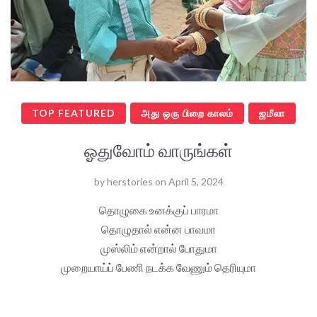
TOP FEATURED
அது ஒரு பிறை காலம்
ஜமீலா
ஓதுவோம் வாருங்கள்
by
herstories
on
April 5, 2024
தொழுகை உனக்குப் பாரமா
தொழுதால் என்ன பாவமா
முஸ்லிம் என்றால் போதுமா
முறையாய்ப் பேணி நடக்க வேணும் தெரியுமா