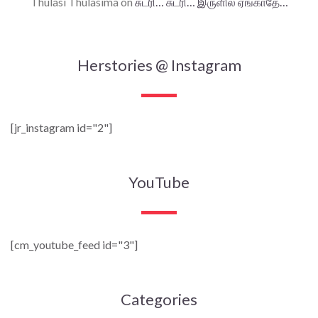
Thulasi Thulasima
on
சுடரி… சுடரி… இருளில் ஏங்காதே…
Herstories @ Instagram
[jr_instagram id="2"]
YouTube
[cm_youtube_feed id="3"]
Categories