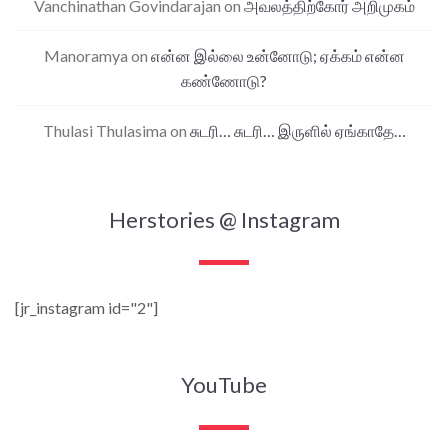
Vanchinathan Govindarajan
on
அவலத்திற்கோர் அறிமுகம்
Manoramya
on
என்ன இல்லை உன்னோடு; ஏக்கம் என்ன
கண்ணோடு?
Thulasi Thulasima
on
சுடரி… சுடரி… இருளில் ஏங்காதே…
Herstories @ Instagram
[jr_instagram id="2"]
YouTube