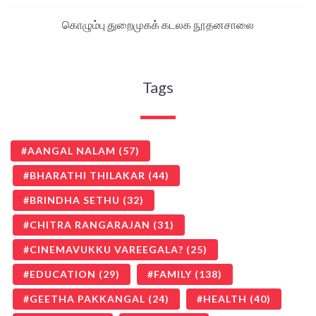
கொழும்பு துறைமுகக் கடலக நூதனசாலை
Tags
AANGAL NALAM
(57)
BHARATHI THILAKAR
(44)
BRINDHA SETHU
(32)
CHITRA RANGARAJAN
(31)
CINEMAVUKKU VAREEGALA?
(25)
EDUCATION
(29)
FAMILY
(138)
GEETHA PAKKANGAL
(24)
HEALTH
(40)