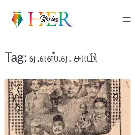
Tag:
ஏ.எஸ்.ஏ. சாமி