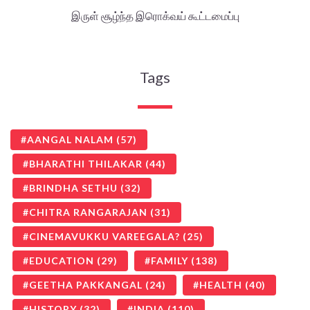
இருள் சூழ்ந்த இரொக்வய் கூட்டமைப்பு
Tags
AANGAL NALAM
(57)
BHARATHI THILAKAR
(44)
BRINDHA SETHU
(32)
CHITRA RANGARAJAN
(31)
CINEMAVUKKU VAREEGALA?
(25)
EDUCATION
(29)
FAMILY
(138)
GEETHA PAKKANGAL
(24)
HEALTH
(40)
HISTORY
(32)
INDIA
(110)