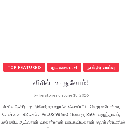
TOP FEATURED
ஞா. கலையரசி
நூல் திறனாய்வு
விசில் - ஊதுவோம்!
by
herstories
on
June 18, 2026
விசில் ஆசிரியர்:- நிவேதிதா லூயிஸ் வெளியீடு:- ஹெர் ஸ்டோரிஸ்,
சென்னை-83 செல்:- 96003 98660 விலை ரூ 350/-. எழுத்தாளர்,
ெண்ணிய ஆய்வாளர், வரலாற்றாளர், ஊடகவியலாளர், ஹெர் ஸ்டோரிஸ்