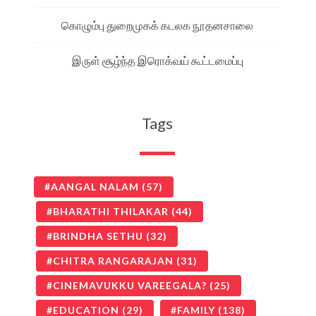
கொழும்பு துறைமுகக் கடலக நூதனசாலை
இருள் சூழ்ந்த இரொக்வய் கூட்டமைப்பு
Tags
AANGAL NALAM
(57)
BHARATHI THILAKAR
(44)
BRINDHA SETHU
(32)
CHITRA RANGARAJAN
(31)
CINEMAVUKKU VAREEGALA?
(25)
EDUCATION
(29)
FAMILY
(138)