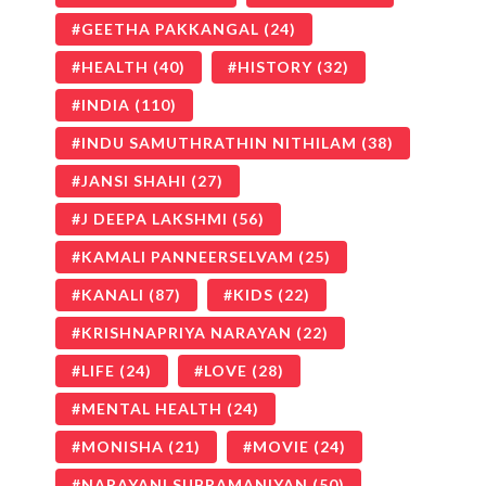
GEETHA PAKKANGAL
(24)
HEALTH
(40)
HISTORY
(32)
INDIA
(110)
INDU SAMUTHRATHIN NITHILAM
(38)
JANSI SHAHI
(27)
J DEEPA LAKSHMI
(56)
KAMALI PANNEERSELVAM
(25)
KANALI
(87)
KIDS
(22)
KRISHNAPRIYA NARAYAN
(22)
LIFE
(24)
LOVE
(28)
MENTAL HEALTH
(24)
MONISHA
(21)
MOVIE
(24)
NARAYANI SUBRAMANIYAN
(50)