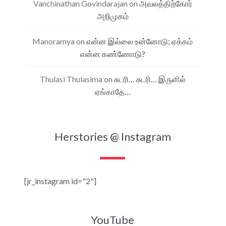
Vanchinathan Govindarajan
on
அவலத்திற்கோர்
அறிமுகம்
Manoramya
on
என்ன இல்லை உன்னோடு; ஏக்கம்
என்ன கண்ணோடு?
Thulasi Thulasima
on
சுடரி… சுடரி… இருளில்
ஏங்காதே…
Herstories @ Instagram
[jr_instagram id="2"]
YouTube