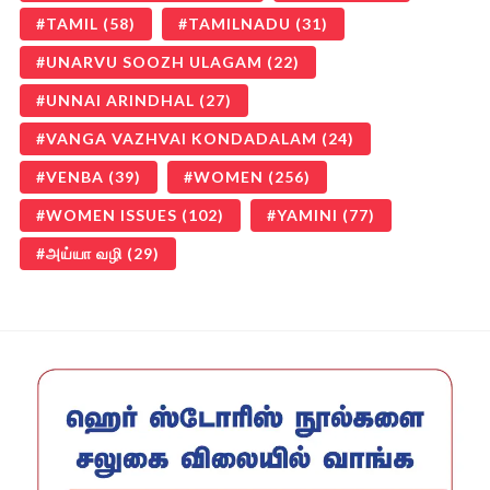
TAMIL
(58)
TAMILNADU
(31)
UNARVU SOOZH ULAGAM
(22)
UNNAI ARINDHAL
(27)
VANGA VAZHVAI KONDADALAM
(24)
VENBA
(39)
WOMEN
(256)
WOMEN ISSUES
(102)
YAMINI
(77)
அய்யா வழி
(29)