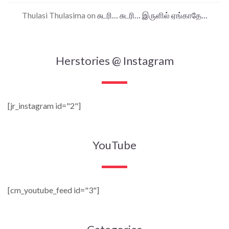
Thulasi Thulasima
on
சுடரி… சுடரி… இருளில் ஏங்காதே…
Herstories @ Instagram
[jr_instagram id="2"]
YouTube
[cm_youtube_feed id="3"]