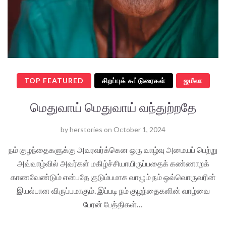
TOP FEATURED
சிறப்புக் கட்டுரைகள்
ஜமீலா
மெதுவாய் மெதுவாய் வந்துற்றதே
by
herstories
on
October 1, 2024
நம் குழந்தைகளுக்கு அவரவர்க்கென ஒரு வாழ்வு அமையப் பெற்று
அவ்வாழ்வில் அவர்கள் மகிழ்ச்சியாயிருப்பதைக் கண்ணாறக்
காணவேண்டும் என்பதே குடும்பமாக வாழும் நம் ஒவ்வொருவரின்
இயல்பான விருப்பமாகும். இப்படி நம் குழந்தைகளின் வாழ்வை
பேரன் பேத்திகள்…