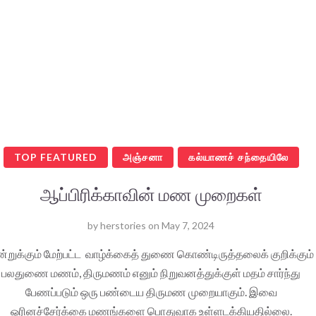
TOP FEATURED
அஞ்சனா
கல்யாணச் சந்தையிலே
ஆப்பிரிக்காவின் மண முறைகள்
by
herstories
on
May 7, 2024
்றுக்கும் மேற்பட்ட வாழ்க்கைத் துணை கொண்டிருத்தலைக் குறிக்கும்
பலதுணை மணம், திருமணம் எனும் நிறுவனத்துக்குள் மதம் சார்ந்து
பேணப்படும் ஒரு பண்டைய திருமண முறையாகும். இவை
ஓரினச்சேர்க்கை மணங்களை பொதுவாக உள்ளடக்கியதில்லை.