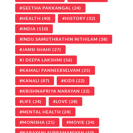
GEETHA PAKKANGAL
(24)
HEALTH
(40)
HISTORY
(32)
INDIA
(110)
INDU SAMUTHRATHIN NITHILAM
(38)
JANSI SHAHI
(27)
J DEEPA LAKSHMI
(56)
KAMALI PANNEERSELVAM
(25)
KANALI
(87)
KIDS
(22)
KRISHNAPRIYA NARAYAN
(22)
LIFE
(24)
LOVE
(28)
MENTAL HEALTH
(24)
MONISHA
(21)
MOVIE
(24)
NARAYANI SUBRAMANIYAN
(50)