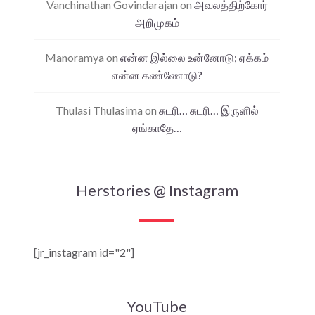
Vanchinathan Govindarajan
on
அவலத்திற்கோர்
அறிமுகம்
Manoramya
on
என்ன இல்லை உன்னோடு; ஏக்கம்
என்ன கண்ணோடு?
Thulasi Thulasima
on
சுடரி… சுடரி… இருளில்
ஏங்காதே…
Herstories @ Instagram
[jr_instagram id="2"]
YouTube