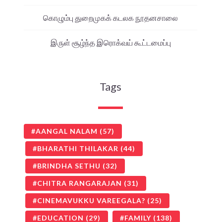
கொழும்பு துறைமுகக் கடலக நூதனசாலை
இருள் சூழ்ந்த இரொக்வய் கூட்டமைப்பு
Tags
AANGAL NALAM
(57)
BHARATHI THILAKAR
(44)
BRINDHA SETHU
(32)
CHITRA RANGARAJAN
(31)
CINEMAVUKKU VAREEGALA?
(25)
EDUCATION
(29)
FAMILY
(138)