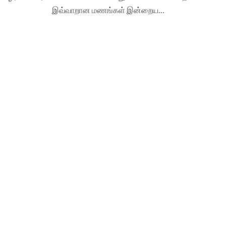
இவ்வாறான மணங்கள் இன்றைய…