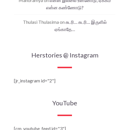
Manoramya
on
என்ன இல்லை உன்னோடு; ஏக்கம்
என்ன கண்ணோடு?
Thulasi Thulasima
on
சுடரி… சுடரி… இருளில்
ஏங்காதே…
Herstories @ Instagram
[jr_instagram id="2"]
YouTube
[cm_youtube_feed id="3"]