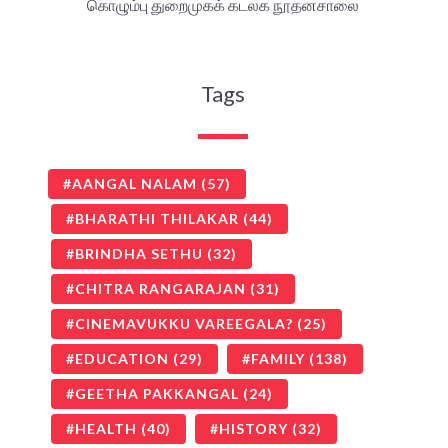
கொழும்பு துறைமுகக் கடலக நூதனசாலை
Tags
AANGAL NALAM
(57)
BHARATHI THILAKAR
(44)
BRINDHA SETHU
(32)
CHITRA RANGARAJAN
(31)
CINEMAVUKKU VAREEGALA?
(25)
EDUCATION
(29)
FAMILY
(138)
GEETHA PAKKANGAL
(24)
HEALTH
(40)
HISTORY
(32)