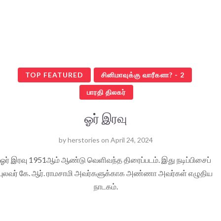
TOP FEATURED
சினிமாவுக்கு வாரீகளா? - 2
பாரதி திலகர்
ஓர் இரவு
by
herstories
on
April 24, 2024
ஓர் இரவு 1951ஆம் ஆண்டு வெளிவந்த திரைப்படம். இது நடிப்பிசைப்
புலவர் கே. ஆர். ராமசாமி அவர்களுக்காக அண்ணா அவர்கள் எழுதிய
நாடகம்.