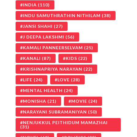
INDIA
(110)
INDU SAMUTHRATHIN NITHILAM
(38)
JANSI SHAHI
(27)
J DEEPA LAKSHMI
(56)
KAMALI PANNEERSELVAM
(25)
KANALI
(87)
KIDS
(22)
KRISHNAPRIYA NARAYAN
(22)
LIFE
(24)
LOVE
(28)
MENTAL HEALTH
(24)
MONISHA
(21)
MOVIE
(24)
NARAYANI SUBRAMANIYAN
(50)
NENJUKKUL PEITHIDUM MAMAZHAI
(31)