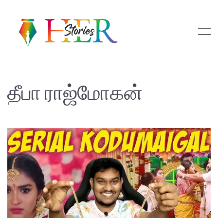
தீபா ராஜ்மோகன்