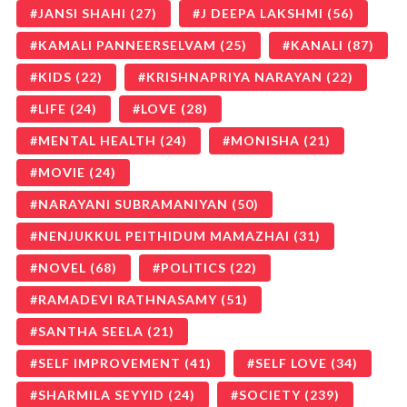
JANSI SHAHI
(27)
J DEEPA LAKSHMI
(56)
KAMALI PANNEERSELVAM
(25)
KANALI
(87)
KIDS
(22)
KRISHNAPRIYA NARAYAN
(22)
LIFE
(24)
LOVE
(28)
MENTAL HEALTH
(24)
MONISHA
(21)
MOVIE
(24)
NARAYANI SUBRAMANIYAN
(50)
NENJUKKUL PEITHIDUM MAMAZHAI
(31)
NOVEL
(68)
POLITICS
(22)
RAMADEVI RATHNASAMY
(51)
SANTHA SEELA
(21)
SELF IMPROVEMENT
(41)
SELF LOVE
(34)
SHARMILA SEYYID
(24)
SOCIETY
(239)