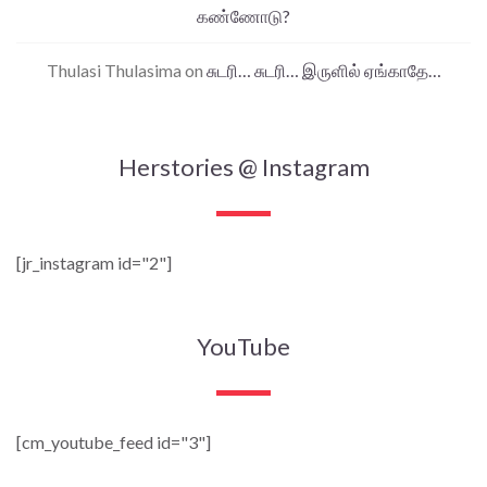
கண்ணோடு?
Thulasi Thulasima
on
சுடரி… சுடரி… இருளில் ஏங்காதே…
Herstories @ Instagram
[jr_instagram id="2"]
YouTube
[cm_youtube_feed id="3"]