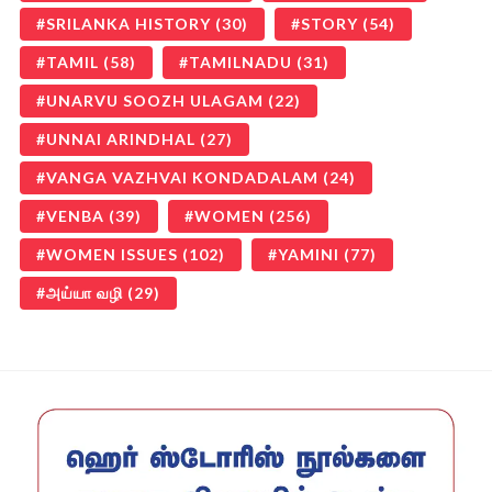
SRILANKA HISTORY
(30)
STORY
(54)
TAMIL
(58)
TAMILNADU
(31)
UNARVU SOOZH ULAGAM
(22)
UNNAI ARINDHAL
(27)
VANGA VAZHVAI KONDADALAM
(24)
VENBA
(39)
WOMEN
(256)
WOMEN ISSUES
(102)
YAMINI
(77)
அய்யா வழி
(29)