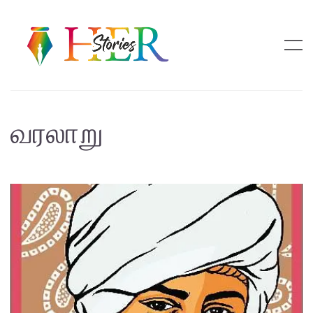
வரலாறு