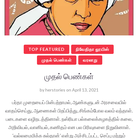
TOP FEATURED
நிவேதிதா லூயிஸ்
முதல் பெண்கள்
வரலாறு
முதல் பெண்கள்
by
herstories
on
April 13, 2021
பர்தா முறையைப் பின்பற்றாமல், ஆண்களுடன் அரசவையில்
வாதம்செய்து, ஆணைகள் பிறப்பித்து, சிங்கம்போல வலம் வந்தாள்.
படைகளை வழிநடத்தினாள். நஸ்ரியா பல்கலைக்கழகத்தில் கலை,
அறிவியல், வானியல், கணிதம் என பல பிரிவுகளை நிறுவினாள்.
‘வல்லமைமிக்க சுல்தான்’ என்று அச்சிடப்பட்ட செப்பு மற்றும்