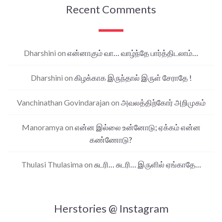
Recent Comments
Dharshini
on
என்னாகும் வா… வாழ்ந்தே பார்த்திடலாம்…
Dharshini
on
கிழக்காக இருந்தால் இருள் சேராதே !
Vanchinathan Govindarajan
on
அவலத்திற்கோர் அறிமுகம்
Manoramya
on
என்ன இல்லை உன்னோடு; ஏக்கம் என்ன
கண்ணோடு?
Thulasi Thulasima
on
சுடரி… சுடரி… இருளில் ஏங்காதே…
Herstories @ Instagram