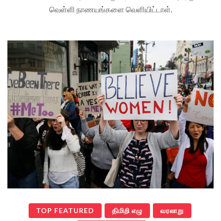
வெள்ளி நாணயங்களை வெளியிட்டாள்.
TOP FEATURED
திமிறி எழு
வரலாறு