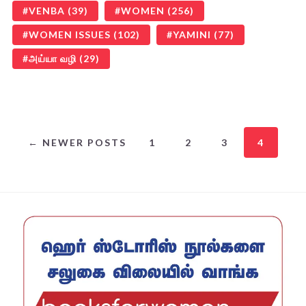
VENBA
(39)
WOMEN
(256)
WOMEN ISSUES
(102)
YAMINI
(77)
அய்யா வழி
(29)
← NEWER POSTS
1
2
3
4