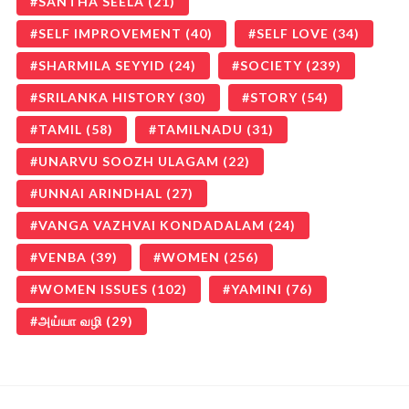
SANTHA SEELA
(21)
SELF IMPROVEMENT
(40)
SELF LOVE
(34)
SHARMILA SEYYID
(24)
SOCIETY
(239)
SRILANKA HISTORY
(30)
STORY
(54)
TAMIL
(58)
TAMILNADU
(31)
UNARVU SOOZH ULAGAM
(22)
UNNAI ARINDHAL
(27)
VANGA VAZHVAI KONDADALAM
(24)
VENBA
(39)
WOMEN
(256)
WOMEN ISSUES
(102)
YAMINI
(76)
அய்யா வழி
(29)