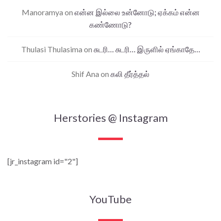
Manoramya
on
என்ன இல்லை உன்னோடு; ஏக்கம் என்ன
கண்ணோடு?
Thulasi Thulasima
on
சுடரி… சுடரி… இருளில் ஏங்காதே…
Shif Ana
on
கலி தீர்த்தல்
Herstories @ Instagram
[jr_instagram id="2"]
YouTube