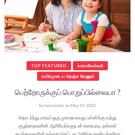
TOP FEATURED
உமாமகேஸ்வரி
வயிரமுடைய நெஞ்சு வேணும்
பெற்றோருக்குப் பொறுப்பில்லையா ?
by
herstories
on
May 19, 2022
தொடர்ந்து மாதம் ஒரு முறையாவது பள்ளிக்கு வந்து
குழந்தைகளின் ஆசிரியர்களுடன் உரையாடி, தங்கள்
குழந்தைகளின் நல்லது கெட்டது அறிந்து கண்டிக்கவோ