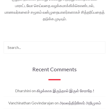
பாராட்டவோ செய்வதை வழக்கமாக்கிக்கொண்டால்,
மாணவர்களைச் சமூகம் வன்முறையாளர்களாகச் சித்தரிப்பதைத்
தடுக்க முடியும்.
Recent Comments
Dharshini
on
கிழக்காக இருந்தால் இருள் சேராதே !
Vanchinathan Govindarajan
on
அவலத்திற்கோர் அறிமுகம்