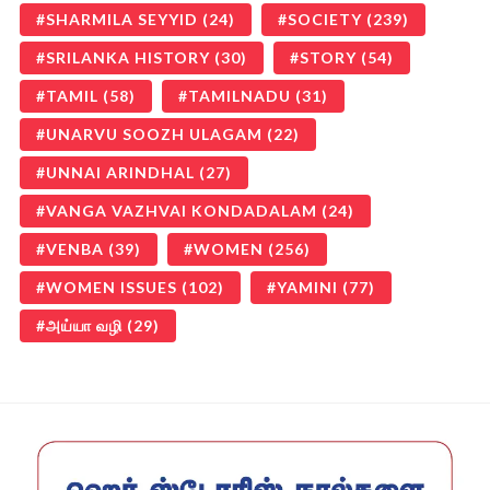
SHARMILA SEYYID
(24)
SOCIETY
(239)
SRILANKA HISTORY
(30)
STORY
(54)
TAMIL
(58)
TAMILNADU
(31)
UNARVU SOOZH ULAGAM
(22)
UNNAI ARINDHAL
(27)
VANGA VAZHVAI KONDADALAM
(24)
VENBA
(39)
WOMEN
(256)
WOMEN ISSUES
(102)
YAMINI
(77)
அய்யா வழி
(29)