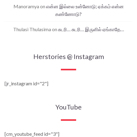
Manoramya
on
என்ன இல்லை உன்னோடு; ஏக்கம் என்ன
கண்ணோடு?
Thulasi Thulasima
on
சுடரி… சுடரி… இருளில் ஏங்காதே…
Herstories @ Instagram
[jr_instagram id="2"]
YouTube
[cm_youtube_feed id="3"]