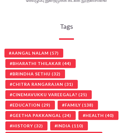
Tags
AANGAL NALAM
(57)
BHARATHI THILAKAR
(44)
BRINDHA SETHU
(32)
CHITRA RANGARAJAN
(31)
CINEMAVUKKU VAREEGALA?
(25)
EDUCATION
(29)
FAMILY
(138)
GEETHA PAKKANGAL
(24)
HEALTH
(40)
HISTORY
(32)
INDIA
(110)