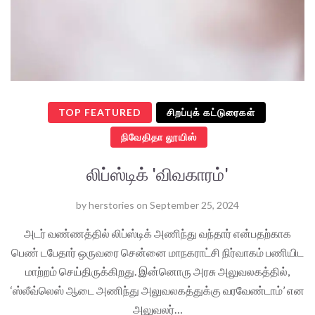
TOP FEATURED
சிறப்புக் கட்டுரைகள்
நிவேதிதா லூயிஸ்
லிப்ஸ்டிக் 'விவகாரம்'
by
herstories
on
September 25, 2024
அடர் வண்ணத்தில் லிப்ஸ்டிக் அணிந்து வந்தார் என்பதற்காக
பெண் டபேதார் ஒருவரை சென்னை மாநகராட்சி நிர்வாகம் பணியிட
மாற்றம் செய்திருக்கிறது. இன்னொரு அரசு அலுவலகத்தில்,
‘ஸ்லீவ்லெஸ் ஆடை அணிந்து அலுவலகத்துக்கு வரவேண்டாம்’ என
அலுவலர்…