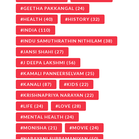
GEETHA PAKKANGAL
(24)
HEALTH
(40)
HISTORY
(32)
INDIA
(110)
INDU SAMUTHRATHIN NITHILAM
(38)
JANSI SHAHI
(27)
J DEEPA LAKSHMI
(56)
KAMALI PANNEERSELVAM
(25)
KANALI
(87)
KIDS
(22)
KRISHNAPRIYA NARAYAN
(22)
LIFE
(24)
LOVE
(28)
MENTAL HEALTH
(24)
MONISHA
(21)
MOVIE
(24)
NARAYANI SUBRAMANIYAN
(50)