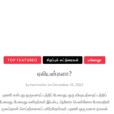
TOP FEATURED
சிறப்புக் கட்டுரைகள்
மனோஜா
ஏலியன்களா?
by
herstories
on
December 31, 2022
புறணி என்பது ஒருவரைப் பற்றிப் பேசுவது. ஒரு விஷயத்தைப் பற்றிப்
பேசுவது. பேசுவது மனிதர்கள் இயல்பு. ஆணோ பெண்ணோ பேசுவதின்
மூலம்தான் செய்திகளைப் பகிர்கிறார்கள். புறணி ஒரு வகை தகவல்