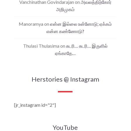
Vanchinathan Govindarajan
on
அவலத்திற்கோர்
அறிமுகம்
Manoramya
on
என்ன இல்லை உன்னோடு; ஏக்கம்
என்ன கண்ணோடு?
Thulasi Thulasima
on
சுடரி… சுடரி… இருளில்
ஏங்காதே…
Herstories @ Instagram
[jr_instagram id="2"]
YouTube