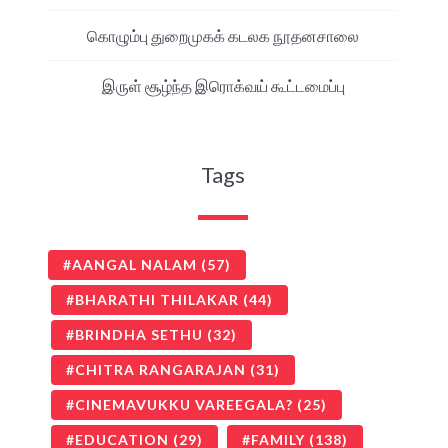
கொழும்பு துறைமுகக் கடலக நூதனசாலை
இருள் சூழ்ந்த இரொக்வய் கூட்டமைப்பு
Tags
AANGAL NALAM
(57)
BHARATHI THILAKAR
(44)
BRINDHA SETHU
(32)
CHITRA RANGARAJAN
(31)
CINEMAVUKKU VAREEGALA?
(25)
EDUCATION
(29)
FAMILY
(138)